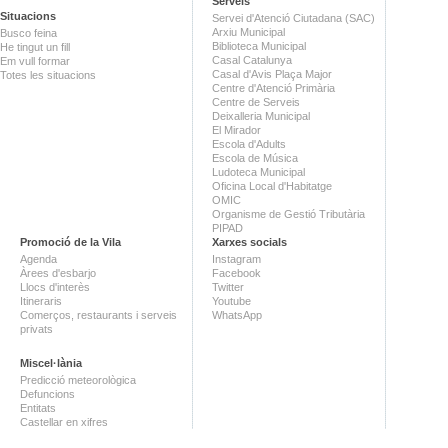
Serveis
Situacions
Servei d'Atenció Ciutadana (SAC)
Arxiu Municipal
Busco feina
Biblioteca Municipal
He tingut un fill
Casal Catalunya
Em vull formar
Casal d'Avis Plaça Major
Totes les situacions
Centre d'Atenció Primària
Centre de Serveis
Deixalleria Municipal
El Mirador
Escola d'Adults
Escola de Música
Ludoteca Municipal
Oficina Local d'Habitatge
OMIC
Organisme de Gestió Tributària
PIPAD
Promoció de la Vila
Xarxes socials
Agenda
Instagram
Àrees d'esbarjo
Facebook
Llocs d'interès
Twitter
Itineraris
Youtube
Comerços, restaurants i serveis
WhatsApp
privats
Miscel·lània
Predicció meteorològica
Defuncions
Entitats
Castellar en xifres