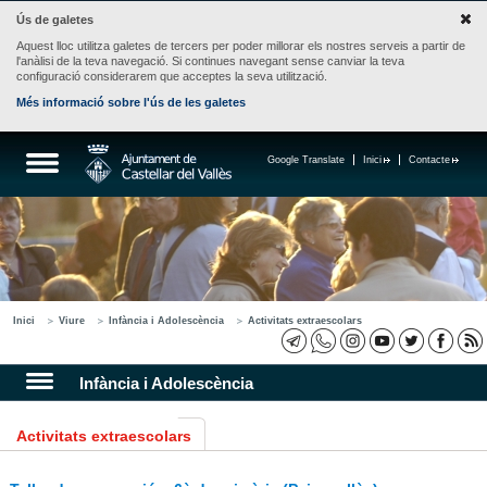
Ús de galetes
Aquest lloc utilitza galetes de tercers per poder millorar els nostres serveis a partir de
l'anàlisi de la teva navegació. Si continues navegant sense canviar la teva
configuració considerarem que acceptes la seva utilització.
Més informació sobre l'ús de les galetes
Google Translate
Inici
Contacte
Inici
Viure
Infància i Adolescència
Activitats extraescolars
Infància i Adolescència
Activitats extraescolars