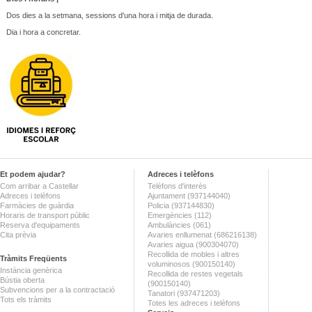
Dos dies a la setmana, sessions d'una hora i mitja de durada.
Dia i hora a concretar.
Et podem ajudar?
Adreces i telèfons
Com arribar a Castellar
Telèfons d'interès
Adreces i telèfons
Ajuntament (937144040)
Farmàcies de guàrdia
Policia (937144830)
Horaris de transport públic
Emergències (112)
Reserva d'equipaments
Ambulàncies (061)
Cita prèvia
Avaries enllumenat (686216138)
Avaries aigua (900304070)
Recollida de mobles i altres
Tràmits Freqüents
voluminosos (900150140)
Instància genèrica
Recollida de restes vegetals
Bústia oberta
(900150140)
Subvencions per a la contractació
Tanatori (937471203)
Tots els tràmits
Totes les adreces i telèfons