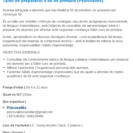
Taller de preparació a 6è de primària (Psicovallès)
Activitat adraçada a alumnes que han finalitzat 5è de primària i es preparen per
començar 6è.
És un taller per treballar i reforçar els continguts clau de les assignatures instrumentals
de llengua i matemàtiques, amb l’objectiu de consolidar els aprenentatges bàsics i
preparar els alumnes per afrontar amb seguretat i confiança l’últim curs de primària.
A més, aprofundirem en diverses tècniques d’estudi —com la planificació del temps,
l’organització del material, la comprensió lectora— amb la finalitat de millorar la seva
autonomia, responsabilitat i hàbits d’aprenentatge.
OBJECTIUS GENERALS
Consolidar els coneixements bàsics de llengua catalana i matemàtiques per preparar
els alumnes per a l’últim curs de primària.
Millorar l’autonomia i l’organització personal dels alumnes.
Fomentar hàbits d’aprenentatge responsables que els ajudin a afrontar els reptes
acadèmics de 6è amb seguretat i confiança.
Franja d’edat |
De 6 a 12 anys
Quan es fa? |
Estiu
Qui organitza |
Psicovallès
psicovallescastellar@gmail.com
| 937146352 / 648129466
Lloc de l’activitat |
C. Josep Anselm Clavé, 3 (baixos )
Dies i horaris |