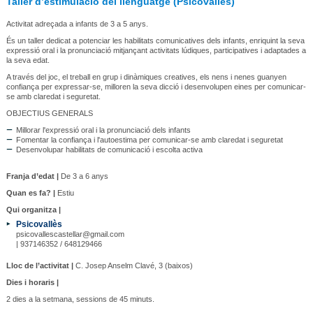
Taller d’estimulació del llenguatge (Psicovallès)
Activitat adreçada a infants de 3 a 5 anys.
És un taller dedicat a potenciar les habilitats comunicatives dels infants, enriquint la seva
expressió oral i la pronunciació mitjançant activitats lúdiques, participatives i adaptades a
la seva edat.
A través del joc, el treball en grup i dinàmiques creatives, els nens i nenes guanyen
confiança per expressar-se, milloren la seva dicció i desenvolupen eines per comunicar-
se amb claredat i seguretat.
OBJECTIUS GENERALS
Millorar l'expressió oral i la pronunciació dels infants
Fomentar la confiança i l'autoestima per comunicar-se amb claredat i seguretat
Desenvolupar habilitats de comunicació i escolta activa
Franja d’edat |
De 3 a 6 anys
Quan es fa? |
Estiu
Qui organitza |
Psicovallès
psicovallescastellar@gmail.com
| 937146352 / 648129466
Lloc de l’activitat |
C. Josep Anselm Clavé, 3 (baixos)
Dies i horaris |
2 dies a la setmana, sessions de 45 minuts.