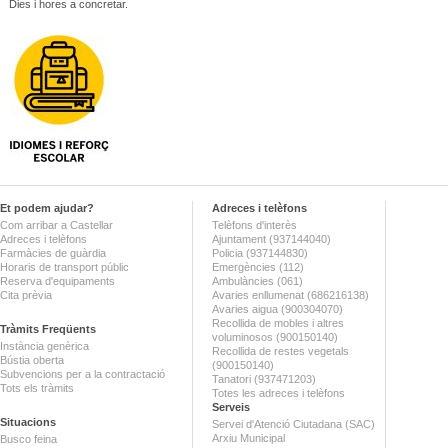
Dies i hores a concretar.
Et podem ajudar?
Adreces i telèfons
Com arribar a Castellar
Telèfons d'interès
Adreces i telèfons
Ajuntament (937144040)
Farmàcies de guàrdia
Policia (937144830)
Horaris de transport públic
Emergències (112)
Reserva d'equipaments
Ambulàncies (061)
Cita prèvia
Avaries enllumenat (686216138)
Avaries aigua (900304070)
Recollida de mobles i altres
Tràmits Freqüents
voluminosos (900150140)
Instància genèrica
Recollida de restes vegetals
Bústia oberta
(900150140)
Subvencions per a la contractació
Tanatori (937471203)
Tots els tràmits
Totes les adreces i telèfons
Serveis
Situacions
Servei d'Atenció Ciutadana (SAC)
Arxiu Municipal
Busco feina