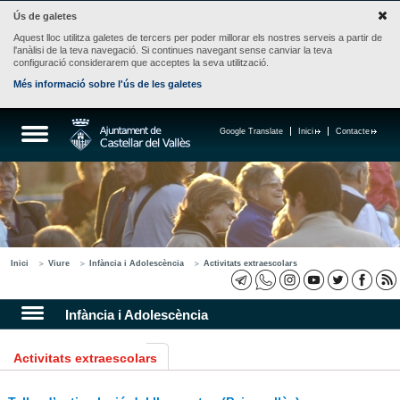
Ús de galetes
Aquest lloc utilitza galetes de tercers per poder millorar els nostres serveis a partir de
l'anàlisi de la teva navegació. Si continues navegant sense canviar la teva
configuració considerarem que acceptes la seva utilització.
Més informació sobre l'ús de les galetes
Google Translate
Inici
Contacte
Inici
Viure
Infància i Adolescència
Activitats extraescolars
Infància i Adolescència
Activitats extraescolars