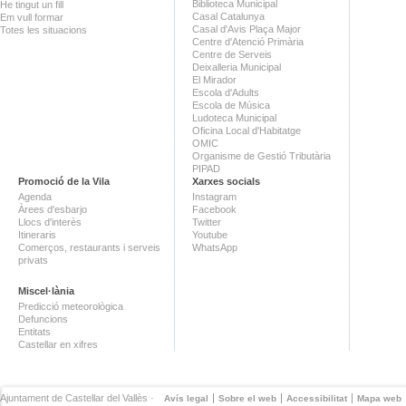
Biblioteca Municipal
He tingut un fill
Casal Catalunya
Em vull formar
Casal d'Avis Plaça Major
Totes les situacions
Centre d'Atenció Primària
Centre de Serveis
Deixalleria Municipal
El Mirador
Escola d'Adults
Escola de Música
Ludoteca Municipal
Oficina Local d'Habitatge
OMIC
Organisme de Gestió Tributària
PIPAD
Promoció de la Vila
Xarxes socials
Agenda
Instagram
Àrees d'esbarjo
Facebook
Llocs d'interès
Twitter
Itineraris
Youtube
Comerços, restaurants i serveis
WhatsApp
privats
Miscel·lània
Predicció meteorològica
Defuncions
Entitats
Castellar en xifres
Ajuntament de Castellar del Vallès ·
Avís legal
Sobre el web
Accessibilitat
Mapa web