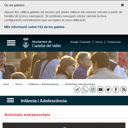
Ús de galetes
Aquest lloc utilitza galetes de tercers per poder millorar els nostres serveis a partir de
l'anàlisi de la teva navegació. Si continues navegant sense canviar la teva
configuració considerarem que acceptes la seva utilització.
Més informació sobre l'ús de les galetes
Google Translate
Inici
Contacte
Inici
Viure
Infància i Adolescència
Activitats extraescolars
Infància i Adolescència
Activitats extraescolars