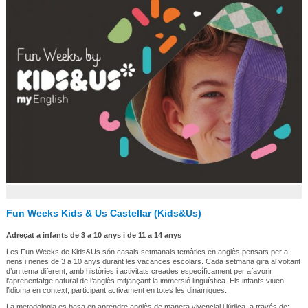
Fun Weeks Kids & Us Castellar (Kids&Us)
Adreçat a infants de 3 a 10 anys i de 11 a 14 anys
Les Fun Weeks de Kids&Us són casals setmanals temàtics en anglès pensats per a
nens i nenes de 3 a 10 anys durant les vacances escolars. Cada setmana gira al voltant
d’un tema diferent, amb històries i activitats creades específicament per afavorir
l’aprenentatge natural de l’anglès mitjançant la immersió lingüística. Els infants viuen
l’idioma en context, participant activament en totes les dinàmiques.
La metodologia es basa en aprendre anglès de manera vivencial i lúdica, a través de: