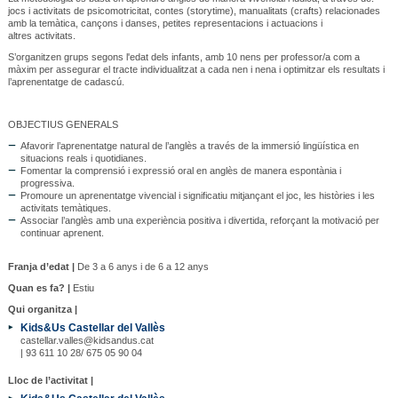
jocs i activitats de psicomotricitat, contes (storytime), manualitats (crafts) relacionades
amb la temàtica, cançons i danses, petites representacions i actuacions i
altres activitats.
S’organitzen grups segons l'edat dels infants, amb 10 nens per professor/a com a
màxim per assegurar el tracte individualitzat a cada nen i nena i optimitzar els resultats i
l’aprenentatge de cadascú.
OBJECTIUS GENERALS
Afavorir l’aprenentatge natural de l’anglès a través de la immersió lingüística en
situacions reals i quotidianes.
Fomentar la comprensió i expressió oral en anglès de manera espontània i
progressiva.
Promoure un aprenentatge vivencial i significatiu mitjançant el joc, les històries i les
activitats temàtiques.
Associar l’anglès amb una experiència positiva i divertida, reforçant la motivació per
continuar aprenent.
Franja d’edat |
De 3 a 6 anys i de 6 a 12 anys
Quan es fa? |
Estiu
Qui organitza |
Kids&Us Castellar del Vallès
castellar.valles@kidsandus.cat
| 93 611 10 28/ 675 05 90 04
Lloc de l’activitat |