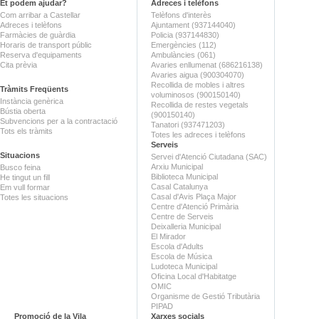
Et podem ajudar?
Adreces i telèfons
Com arribar a Castellar
Telèfons d'interès
Adreces i telèfons
Ajuntament (937144040)
Farmàcies de guàrdia
Policia (937144830)
Horaris de transport públic
Emergències (112)
Reserva d'equipaments
Ambulàncies (061)
Cita prèvia
Avaries enllumenat (686216138)
Avaries aigua (900304070)
Recollida de mobles i altres
Tràmits Freqüents
voluminosos (900150140)
Instància genèrica
Recollida de restes vegetals
Bústia oberta
(900150140)
Subvencions per a la contractació
Tanatori (937471203)
Tots els tràmits
Totes les adreces i telèfons
Serveis
Situacions
Servei d'Atenció Ciutadana (SAC)
Arxiu Municipal
Busco feina
Biblioteca Municipal
He tingut un fill
Casal Catalunya
Em vull formar
Casal d'Avis Plaça Major
Totes les situacions
Centre d'Atenció Primària
Centre de Serveis
Deixalleria Municipal
El Mirador
Escola d'Adults
Escola de Música
Ludoteca Municipal
Oficina Local d'Habitatge
OMIC
Organisme de Gestió Tributària
PIPAD
Promoció de la Vila
Xarxes socials