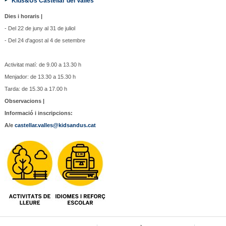
Kids&Us Castellar del Vallès
Dies i horaris |
- Del 22 de juny al 31 de juliol
- Del 24 d'agost al 4 de setembre
Activitat matí: de 9.00 a 13.30 h
Menjador: de 13.30 a 15.30 h
Tarda: de 15.30 a 17.00 h
Observacions |
Informació i inscripcions:
A/e
castellar.valles@kidsandus.cat