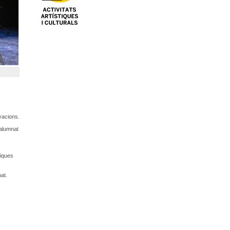
vacions.
’alumnat
siques
at.