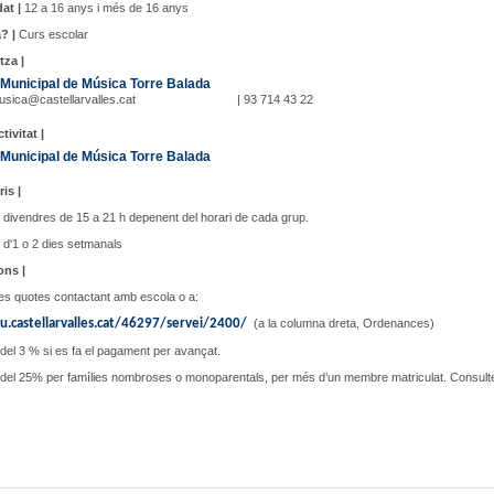
at |
12 a 16 anys i més de 16 anys
? |
Curs escolar
tza |
Municipal de Música Torre Balada
sica@castellarvalles.cat
| 93 714 43 22
tivitat |
Municipal de Música Torre Balada
ris |
a divendres de 15 a 21 h depenent del horari de cada grup.
 d'1 o 2 dies setmanals
ons |
es quotes contactant amb escola o a:
u.castellarvalles.cat/46297/servei/2400/
(a la columna dreta, Ordenances)
del 3 % si es fa el pagament per avançat.
 del 25% per famílies nombroses o monoparentals, per més d’un membre matriculat. Consult