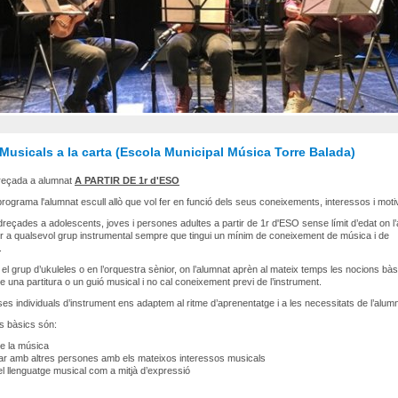
Musicals a la carta (Escola Municipal Música Torre Balada)
dreçada a alumnat
A PARTIR DE 1r d'ESO
rograma l'alumnat escull allò que vol fer en funció dels seus coneixements, interessos i moti
adreçades a adolescents, joves i persones adultes a partir de 1r d'ESO sense límit d’edat on l
ir a qualsevol grup instrumental sempre que tingui un mínim de coneixement de música i de
.
el grup d’ukuleles o en l’orquestra sènior, on l’alumnat aprèn al mateix temps les nocions bà
e una partitura o un guió musical i no cal coneixement previ de l’instrument.
ses individuals d’instrument ens adaptem al ritme d’aprenentatge i a les necessitats de l’alumn
us bàsics són:
e la música
zar amb altres persones amb els mateixos interessos musicals
 el llenguatge musical com a mitjà d’expressió