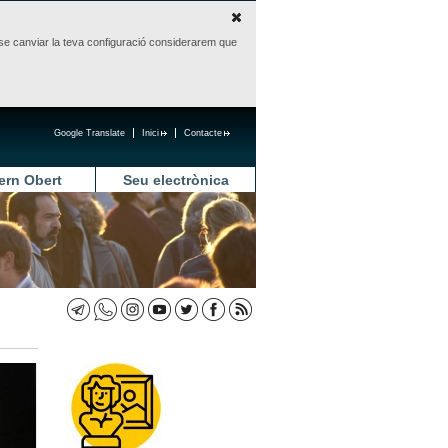
sense canviar la teva configuració considerarem que
Google Translate
Inici
Contacte
ern Obert
Seu electrònica