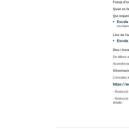
Franja d’ed
Quan es fa
Qui organi
Escola 
escolamu
Lloc de l’ac
Escola 
Dies i hora
De dilluns 
Assistència
Observaci
Consulteu l
https://se
- Reducció 
- Reducció
detalls.