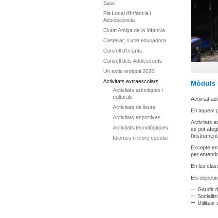
Salut
Pla Local d'Infància i
Adolescència
Ciutat Amiga de la Infància
Castellar, ciutat educadora
Consell d'Infants
Consell dels Adolescents
Un estiu enriquit 2026
Activitats extraescolars
Mòduls 
Activitats artístiques i
culturals
Activitat a
Activitats de lleure
En aquest p
Activitats esportives
Activitats 
Activitats tecnològiques
es pot afeg
l’instrument
Idiomes i reforç escolar
Excepte en 
per entendr
En les clas
Els objecti
Gaudir d
Socialit
Utilitzar