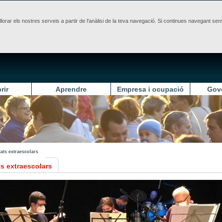
illorar els nostres serveis a partir de l'anàlisi de la teva navegació. Si continues navegant 
rir
Aprendre
Empresa i ocupació
Gov
tats extraescolars
ts extraescolars