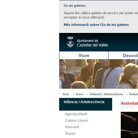
Ús de galetes
Aquest lloc utilitza galetes de tercers per poder m
acceptes la seva utilització.
Més informació sobre l'ús de les galetes
Viure
Descob
Inici
Viure
Infància i Adolescència
Activi
Infància i Adolescència
Activita
Agenda infantil
Cultura i Lleure
Educació
Esport