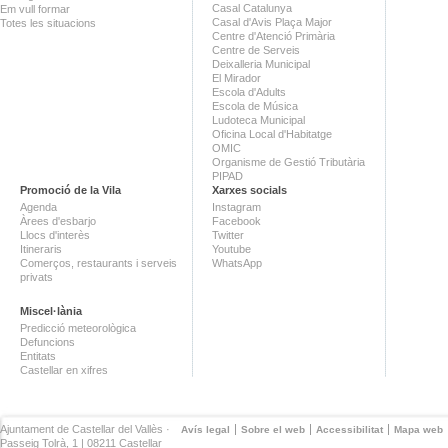
Casal Catalunya
Em vull formar
Casal d'Avis Plaça Major
Totes les situacions
Centre d'Atenció Primària
Centre de Serveis
Deixalleria Municipal
El Mirador
Escola d'Adults
Escola de Música
Ludoteca Municipal
Oficina Local d'Habitatge
OMIC
Organisme de Gestió Tributària
PIPAD
Promoció de la Vila
Xarxes socials
Agenda
Instagram
Àrees d'esbarjo
Facebook
Llocs d'interès
Twitter
Itineraris
Youtube
Comerços, restaurants i serveis
WhatsApp
privats
Miscel·lània
Predicció meteorològica
Defuncions
Entitats
Castellar en xifres
Ajuntament de Castellar del Vallès ·
Avís legal
Sobre el web
Accessibilitat
Mapa web
Passeig Tolrà, 1 | 08211 Castellar