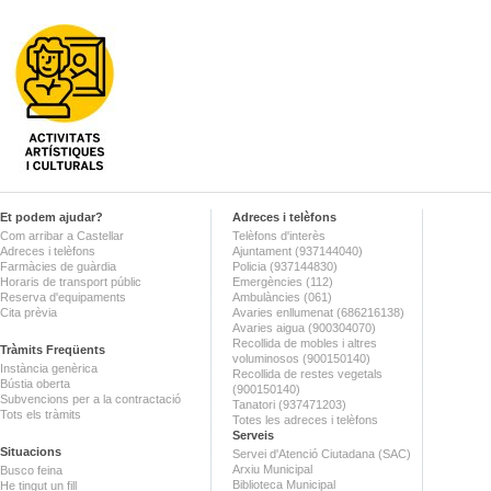
Et podem ajudar?
Adreces i telèfons
Com arribar a Castellar
Telèfons d'interès
Adreces i telèfons
Ajuntament (937144040)
Farmàcies de guàrdia
Policia (937144830)
Horaris de transport públic
Emergències (112)
Reserva d'equipaments
Ambulàncies (061)
Cita prèvia
Avaries enllumenat (686216138)
Avaries aigua (900304070)
Recollida de mobles i altres
Tràmits Freqüents
voluminosos (900150140)
Instància genèrica
Recollida de restes vegetals
Bústia oberta
(900150140)
Subvencions per a la contractació
Tanatori (937471203)
Tots els tràmits
Totes les adreces i telèfons
Serveis
Situacions
Servei d'Atenció Ciutadana (SAC)
Arxiu Municipal
Busco feina
Biblioteca Municipal
He tingut un fill