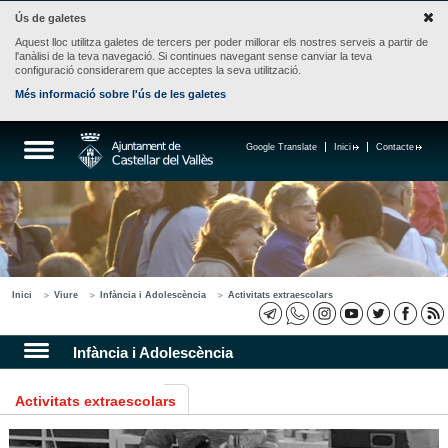
Ús de galetes
Aquest lloc utilitza galetes de tercers per poder millorar els nostres serveis a partir de
l'anàlisi de la teva navegació. Si continues navegant sense canviar la teva
configuració considerarem que acceptes la seva utilització.
Més informació sobre l'ús de les galetes
Google Translate
Inici
Contacte
Inici
Viure
Infància i Adolescència
Activitats extraescolars
Infància i Adolescència
Activitats extraescolars