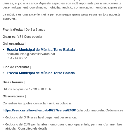
danses, el joc o la cançó. Aquests aspectes són molt importants per al seu correcte
desenvolupament: coordinació, motricitat, audició, comunicació, memòria, expressió...
La música és una excel·lent eina per aconseguir grans progressos en tots aquests
aspectes.
Franja d’edat |
De 3 a 6 anys
Quan es fa? |
Curs escolar
Qui organitza |
Escola Municipal de Música Torre Balada
escolamusica@castellarvalles.cat
| 93 714 43 22
Lloc de l’activitat |
Escola Municipal de Música Torre Balada
Dies i horaris |
Dilluns o dijous de 17.30 a 18.15 h
Observacions |
Consulteu les quotes contactant amb escola o a:
https://seu.castellarvalles.cat/46297/servei/2400/
(a la columna dreta, Ordenances)
- Reducció del 3 % si es fa el pagament per avançat.
- Reducció del 25% per famílies nombroses o monoparentals, per més d’un membre
matriculat. Consulteu els detalls.