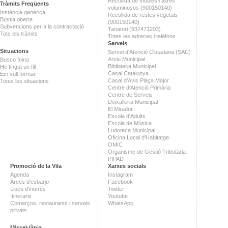
Recollida de mobles i altres
Tràmits Freqüents
voluminosos (900150140)
Instància genèrica
Recollida de restes vegetals
Bústia oberta
(900150140)
Subvencions per a la contractació
Tanatori (937471203)
Tots els tràmits
Totes les adreces i telèfons
Serveis
Situacions
Servei d'Atenció Ciutadana (SAC)
Arxiu Municipal
Busco feina
Biblioteca Municipal
He tingut un fill
Casal Catalunya
Em vull formar
Casal d'Avis Plaça Major
Totes les situacions
Centre d'Atenció Primària
Centre de Serveis
Deixalleria Municipal
El Mirador
Escola d'Adults
Escola de Música
Ludoteca Municipal
Oficina Local d'Habitatge
OMIC
Organisme de Gestió Tributària
PIPAD
Promoció de la Vila
Xarxes socials
Agenda
Instagram
Àrees d'esbarjo
Facebook
Llocs d'interès
Twitter
Itineraris
Youtube
Comerços, restaurants i serveis
WhatsApp
privats
Miscel·lània