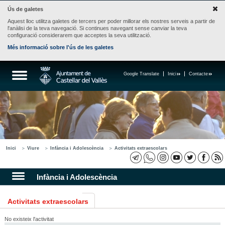
Ús de galetes
Aquest lloc utilitza galetes de tercers per poder millorar els nostres serveis a partir de
l'anàlisi de la teva navegació. Si continues navegant sense canviar la teva
configuració considerarem que acceptes la seva utilització.
Més informació sobre l'ús de les galetes
Google Translate
Inici
Contacte
Inici
Viure
Infància i Adolescència
Activitats extraescolars
Infància i Adolescència
Activitats extraescolars
No existeix l'activitat