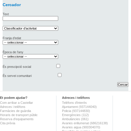
Cercador
Text
Franja d’edat
Època de l’any
És prescipció social
És servei comunitari
Et podem ajudar?
Adreces i telèfons
Com arribar a Castellar
Telèfons d'interès
Adreces i telèfons
Ajuntament (937144040)
Farmàcies de guàrdia
Policia (937144830)
Horaris de transport públic
Emergències (112)
Reserva d'equipaments
Ambulàncies (061)
Cita prèvia
Avaries enllumenat (686216138)
Avaries aigua (900304070)