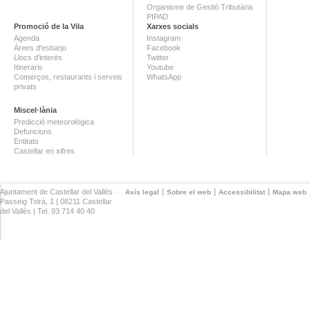
Organisme de Gestió Tributària
PIPAD
Promoció de la Vila
Xarxes socials
Agenda
Instagram
Àrees d'esbarjo
Facebook
Llocs d'interès
Twitter
Itineraris
Youtube
Comerços, restaurants i serveis
WhatsApp
privats
Miscel·lània
Predicció meteorològica
Defuncions
Entitats
Castellar en xifres
Ajuntament de Castellar del Vallès ·
Avís legal
Sobre el web
Accessibilitat
Mapa web
Passeig Tolrà, 1 | 08211 Castellar
del Vallès | Tel. 93 714 40 40