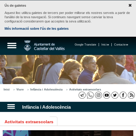
Ús de galetes
Aquest lloc utilitza galetes de tercers per poder millorar els nostres serveis a partir de
l'anàlisi de la teva navegació. Si continues navegant sense canviar la teva
configuració considerarem que acceptes la seva utilització.
Més informació sobre l'ús de les galetes
Google Translate
Inici
Contacte
Inici
Viure
Infància i Adolescència
Activitats extraescolars
Infància i Adolescència
Activitats extraescolars