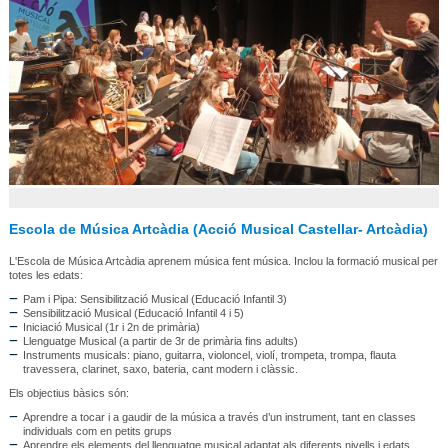
Escola de Música Artcàdia (Acció Musical Castellar- Artcàdia)
L'Escola de Música Artcàdia aprenem música fent música. Inclou la formació musical per
totes les edats:
Pam i Pipa: Sensibilització Musical (Educació Infantil 3)
Sensibilització Musical (Educació Infantil 4 i 5)
Iniciació Musical (1r i 2n de primària)
Llenguatge Musical (a partir de 3r de primària fins adults)
Instruments musicals: piano, guitarra, violoncel, violí, trompeta, trompa, flauta
travessera, clarinet, saxo, bateria, cant modern i clàssic.
Els objectius bàsics són:
Aprendre a tocar i a gaudir de la música a través d’un instrument, tant en classes
individuals com en petits grups
Aprendre els elements del llenguatge musical adaptat als diferents nivells i edats.