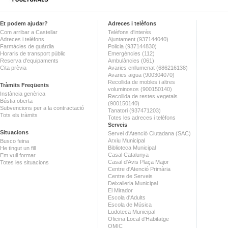
Et podem ajudar?
Adreces i telèfons
Com arribar a Castellar
Telèfons d'interès
Adreces i telèfons
Ajuntament (937144040)
Farmàcies de guàrdia
Policia (937144830)
Horaris de transport públic
Emergències (112)
Reserva d'equipaments
Ambulàncies (061)
Cita prèvia
Avaries enllumenat (686216138)
Avaries aigua (900304070)
Recollida de mobles i altres
Tràmits Freqüents
voluminosos (900150140)
Instància genèrica
Recollida de restes vegetals
Bústia oberta
(900150140)
Subvencions per a la contractació
Tanatori (937471203)
Tots els tràmits
Totes les adreces i telèfons
Serveis
Situacions
Servei d'Atenció Ciutadana (SAC)
Arxiu Municipal
Busco feina
Biblioteca Municipal
He tingut un fill
Casal Catalunya
Em vull formar
Casal d'Avis Plaça Major
Totes les situacions
Centre d'Atenció Primària
Centre de Serveis
Deixalleria Municipal
El Mirador
Escola d'Adults
Escola de Música
Ludoteca Municipal
Oficina Local d'Habitatge
OMIC