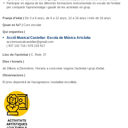
Participar en alguna de les diferents formacions instrumentals i/o vocals de l’entitat
per compartir l’aprenentatge i gaudir de les activitats en grup.
Franja d’edat |
De 3 a 6 anys, de 6 a 12 anys, 12 a 16 anys i més de 16 anys
Quan es fa? |
Curs escolar
Qui organitza |
Acció Musical Castellar- Escola de Música Artcàdia
acciomusicalcastellar@gmail.com
| 937 142 716 / 678 218 817
Lloc de l’activitat |
C. Retir, 37
Dies i horaris |
de Dilluns a Divendres. Horaris a concretar segons l'activitat i grup d'edat.
Observacions |
El preu dependrà de l’assignatura i modalitat escollida.