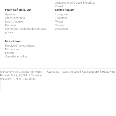
Organisme de Gestió Tributària
PIPAD
Promoció de la Vila
Xarxes socials
Agenda
Instagram
Àrees d'esbarjo
Facebook
Llocs d'interès
Twitter
Itineraris
Youtube
Comerços, restaurants i serveis
WhatsApp
privats
Miscel·lània
Predicció meteorològica
Defuncions
Entitats
Castellar en xifres
Ajuntament de Castellar del Vallès ·
Avís legal
Sobre el web
Accessibilitat
Mapa web
Passeig Tolrà, 1 | 08211 Castellar
del Vallès | Tel. 93 714 40 40