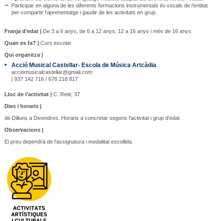
Participar en alguna de les diferents formacions instrumentals i/o vocals de l’entitat
per compartir l’aprenentatge i gaudir de les activitats en grup.
Franja d’edat |
De 3 a 6 anys, de 6 a 12 anys, 12 a 16 anys i més de 16 anys
Quan es fa? |
Curs escolar
Qui organitza |
Acció Musical Castellar- Escola de Música Artcàdia
acciomusicalcastellar@gmail.com
| 937 142 716 / 678 218 817
Lloc de l’activitat |
C. Retir, 37
Dies i horaris |
de Dilluns a Divendres. Horaris a concretar segons l'activitat i grup d'edat.
Observacions |
El preu dependrà de l’assignatura i modalitat escollida.