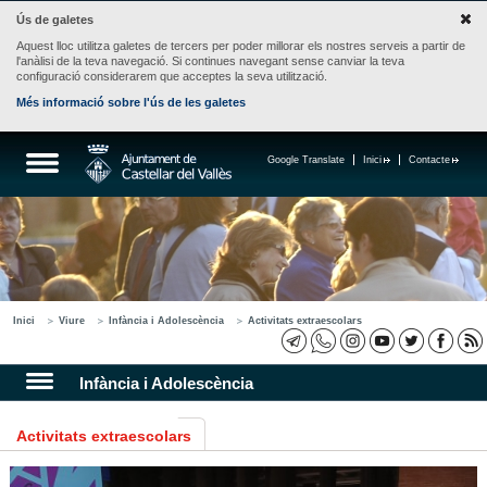
Ús de galetes
Aquest lloc utilitza galetes de tercers per poder millorar els nostres serveis a partir de
l'anàlisi de la teva navegació. Si continues navegant sense canviar la teva
configuració considerarem que acceptes la seva utilització.
Més informació sobre l'ús de les galetes
Google Translate
Inici
Contacte
Inici
Viure
Infància i Adolescència
Activitats extraescolars
Infància i Adolescència
Activitats extraescolars