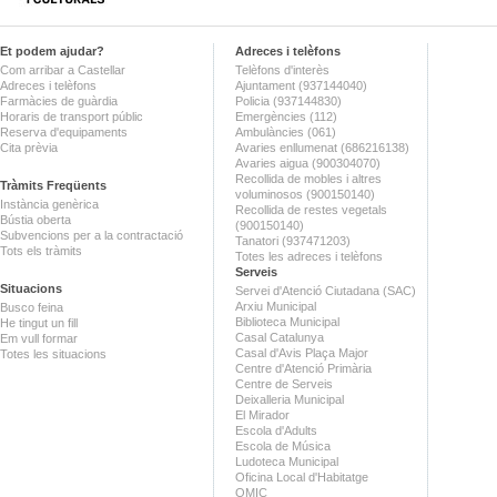
Et podem ajudar?
Adreces i telèfons
Com arribar a Castellar
Telèfons d'interès
Adreces i telèfons
Ajuntament (937144040)
Farmàcies de guàrdia
Policia (937144830)
Horaris de transport públic
Emergències (112)
Reserva d'equipaments
Ambulàncies (061)
Cita prèvia
Avaries enllumenat (686216138)
Avaries aigua (900304070)
Recollida de mobles i altres
Tràmits Freqüents
voluminosos (900150140)
Instància genèrica
Recollida de restes vegetals
Bústia oberta
(900150140)
Subvencions per a la contractació
Tanatori (937471203)
Tots els tràmits
Totes les adreces i telèfons
Serveis
Situacions
Servei d'Atenció Ciutadana (SAC)
Arxiu Municipal
Busco feina
Biblioteca Municipal
He tingut un fill
Casal Catalunya
Em vull formar
Casal d'Avis Plaça Major
Totes les situacions
Centre d'Atenció Primària
Centre de Serveis
Deixalleria Municipal
El Mirador
Escola d'Adults
Escola de Música
Ludoteca Municipal
Oficina Local d'Habitatge
OMIC