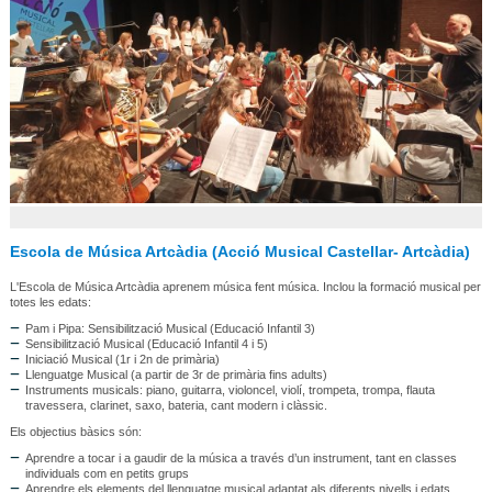
Escola de Música Artcàdia (Acció Musical Castellar- Artcàdia)
L'Escola de Música Artcàdia aprenem música fent música. Inclou la formació musical per
totes les edats:
Pam i Pipa: Sensibilització Musical (Educació Infantil 3)
Sensibilització Musical (Educació Infantil 4 i 5)
Iniciació Musical (1r i 2n de primària)
Llenguatge Musical (a partir de 3r de primària fins adults)
Instruments musicals: piano, guitarra, violoncel, violí, trompeta, trompa, flauta
travessera, clarinet, saxo, bateria, cant modern i clàssic.
Els objectius bàsics són:
Aprendre a tocar i a gaudir de la música a través d’un instrument, tant en classes
individuals com en petits grups
Aprendre els elements del llenguatge musical adaptat als diferents nivells i edats.