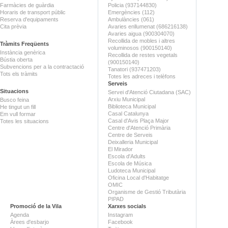
Farmàcies de guàrdia
Policia (937144830)
Horaris de transport públic
Emergències (112)
Reserva d'equipaments
Ambulàncies (061)
Cita prèvia
Avaries enllumenat (686216138)
Avaries aigua (900304070)
Recollida de mobles i altres
Tràmits Freqüents
voluminosos (900150140)
Instància genèrica
Recollida de restes vegetals
Bústia oberta
(900150140)
Subvencions per a la contractació
Tanatori (937471203)
Tots els tràmits
Totes les adreces i telèfons
Serveis
Situacions
Servei d'Atenció Ciutadana (SAC)
Arxiu Municipal
Busco feina
Biblioteca Municipal
He tingut un fill
Casal Catalunya
Em vull formar
Casal d'Avis Plaça Major
Totes les situacions
Centre d'Atenció Primària
Centre de Serveis
Deixalleria Municipal
El Mirador
Escola d'Adults
Escola de Música
Ludoteca Municipal
Oficina Local d'Habitatge
OMIC
Organisme de Gestió Tributària
PIPAD
Promoció de la Vila
Xarxes socials
Agenda
Instagram
Àrees d'esbarjo
Facebook