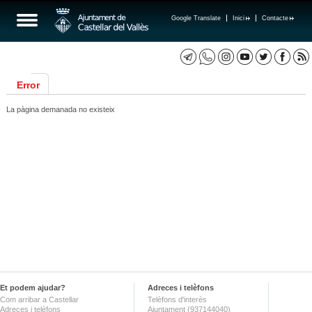
Google Translate
Inici
Contacte
Error
La pàgina demanada no existeix
Et podem ajudar?
Adreces i telèfons
Com arribar a Castellar
Telèfons d'interès
Adreces i telèfons
Ajuntament (937144040)