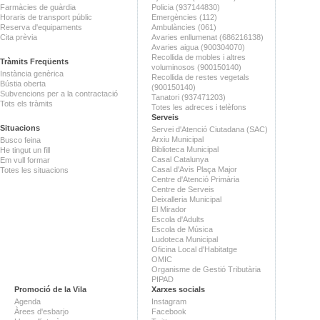
Farmàcies de guàrdia
Policia (937144830)
Horaris de transport públic
Emergències (112)
Reserva d'equipaments
Ambulàncies (061)
Cita prèvia
Avaries enllumenat (686216138)
Avaries aigua (900304070)
Recollida de mobles i altres
Tràmits Freqüents
voluminosos (900150140)
Instància genèrica
Recollida de restes vegetals
Bústia oberta
(900150140)
Subvencions per a la contractació
Tanatori (937471203)
Tots els tràmits
Totes les adreces i telèfons
Serveis
Situacions
Servei d'Atenció Ciutadana (SAC)
Arxiu Municipal
Busco feina
Biblioteca Municipal
He tingut un fill
Casal Catalunya
Em vull formar
Casal d'Avis Plaça Major
Totes les situacions
Centre d'Atenció Primària
Centre de Serveis
Deixalleria Municipal
El Mirador
Escola d'Adults
Escola de Música
Ludoteca Municipal
Oficina Local d'Habitatge
OMIC
Organisme de Gestió Tributària
PIPAD
Promoció de la Vila
Xarxes socials
Agenda
Instagram
Àrees d'esbarjo
Facebook