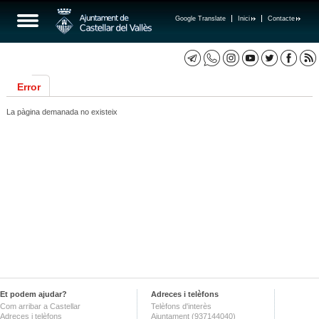
Google Translate
Inici
Contacte
Error
La pàgina demanada no existeix
Et podem ajudar?
Adreces i telèfons
Com arribar a Castellar
Telèfons d'interès
Adreces i telèfons
Ajuntament (937144040)