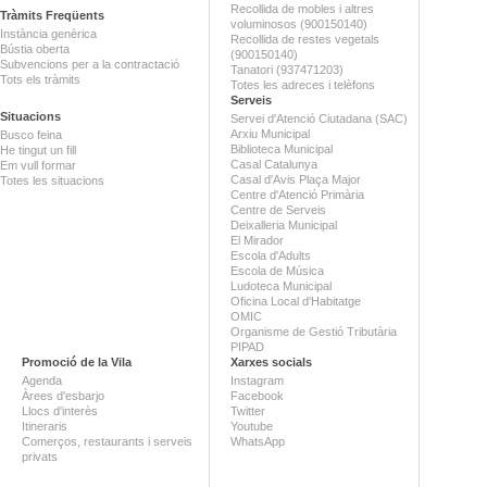
Recollida de mobles i altres
Tràmits Freqüents
voluminosos (900150140)
Instància genèrica
Recollida de restes vegetals
Bústia oberta
(900150140)
Subvencions per a la contractació
Tanatori (937471203)
Tots els tràmits
Totes les adreces i telèfons
Serveis
Situacions
Servei d'Atenció Ciutadana (SAC)
Arxiu Municipal
Busco feina
Biblioteca Municipal
He tingut un fill
Casal Catalunya
Em vull formar
Casal d'Avis Plaça Major
Totes les situacions
Centre d'Atenció Primària
Centre de Serveis
Deixalleria Municipal
El Mirador
Escola d'Adults
Escola de Música
Ludoteca Municipal
Oficina Local d'Habitatge
OMIC
Organisme de Gestió Tributària
PIPAD
Promoció de la Vila
Xarxes socials
Agenda
Instagram
Àrees d'esbarjo
Facebook
Llocs d'interès
Twitter
Itineraris
Youtube
Comerços, restaurants i serveis
WhatsApp
privats