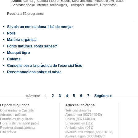
Àmbit:
Comerç, Cultura i lleure, Esport, Medi ambient, Protecció civil, Salut,
Benestar social, Internet i tecnologies, Transport i mobilitat, Urbanisme
Resultat:
52 programes
Si vols un nen sa dona-li bé de menjar
Polls
Matèria orgànica
Fonts naturals, fonts sanes?
Mosquit tigre
Coloms
Consells per a la pràctica de l'exercici físic
Recomanacions sobre el tabac
2
3
4
5
6
7
Següent »
« Anterior
1
Et podem ajudar?
Adreces i telèfons
Com arribar a Castellar
Telèfons d'interès
Adreces i telèfons
Ajuntament (937144040)
Farmàcies de guàrdia
Policia (937144830)
Horaris de transport públic
Emergències (112)
Reserva d'equipaments
Ambulàncies (061)
Cita prèvia
Avaries enllumenat (686216138)
Avaries aigua (900304070)