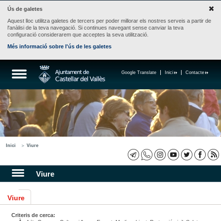
Ús de galetes
Aquest lloc utilitza galetes de tercers per poder millorar els nostres serveis a partir de
l'anàlisi de la teva navegació. Si continues navegant sense canviar la teva
configuració considerarem que acceptes la seva utilització.
Més informació sobre l'ús de les galetes
Google Translate
Inici
Contacte
Inici
Viure
Viure
Viure
Criteris de cerca: