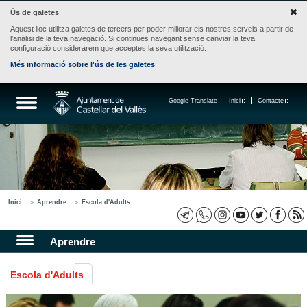
Ús de galetes
Aquest lloc utilitza galetes de tercers per poder millorar els nostres serveis a partir de
l'anàlisi de la teva navegació. Si continues navegant sense canviar la teva
configuració considerarem que acceptes la seva utilització.
Més informació sobre l'ús de les galetes
Google Translate
Inici
Contacte
Inici
Aprendre
Escola d'Adults
Aprendre
Escola d'Adults