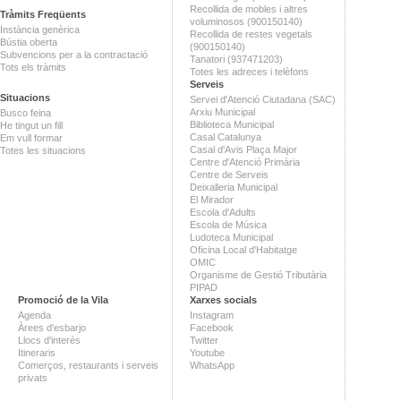
Recollida de mobles i altres
Tràmits Freqüents
voluminosos (900150140)
Instància genèrica
Recollida de restes vegetals
Bústia oberta
(900150140)
Subvencions per a la contractació
Tanatori (937471203)
Tots els tràmits
Totes les adreces i telèfons
Serveis
Situacions
Servei d'Atenció Ciutadana (SAC)
Arxiu Municipal
Busco feina
Biblioteca Municipal
He tingut un fill
Casal Catalunya
Em vull formar
Casal d'Avis Plaça Major
Totes les situacions
Centre d'Atenció Primària
Centre de Serveis
Deixalleria Municipal
El Mirador
Escola d'Adults
Escola de Música
Ludoteca Municipal
Oficina Local d'Habitatge
OMIC
Organisme de Gestió Tributària
PIPAD
Promoció de la Vila
Xarxes socials
Agenda
Instagram
Àrees d'esbarjo
Facebook
Llocs d'interès
Twitter
Itineraris
Youtube
Comerços, restaurants i serveis
WhatsApp
privats