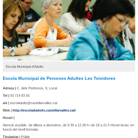
Escola Municipal d'Adults
Escola Municipal de Persones Adultes Les Teixidores
Adreça |
C. dels Pedrissos, 9, Local
Tel |
93 714 83 55
a/e |
escoladults@castellarvalles.cat
Web |
http://escoladadults.castellarvalles.cat/
Horari |
Atenció al públic: de dilluns a divendres, de 9.30 a 12.30 h i de 18 a 21 h Horari lectiu: en
funció del nivell formatiu
Titularitat |
Públic