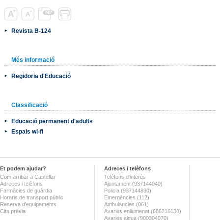
Revista B-124
Més informació
Regidoria d'Educació
Classificació
Educació permanent d'adults
Espais wi-fi
Et podem ajudar?
Adreces i telèfons
Com arribar a Castellar
Telèfons d'interès
Adreces i telèfons
Ajuntament (937144040)
Farmàcies de guàrdia
Policia (937144830)
Horaris de transport públic
Emergències (112)
Reserva d'equipaments
Ambulàncies (061)
Cita prèvia
Avaries enllumenat (686216138)
Avaries aigua (900304070)