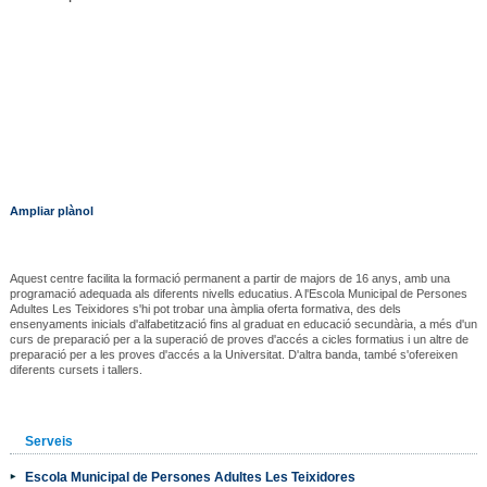
Ampliar plànol
Aquest centre facilita la formació permanent a partir de majors de 16 anys, amb una
programació adequada als diferents nivells educatius. A l'Escola Municipal de Persones
Adultes Les Teixidores s'hi pot trobar una àmplia oferta formativa, des dels
ensenyaments inicials d'alfabetització fins al graduat en educació secundària, a més d'un
curs de preparació per a la superació de proves d'accés a cicles formatius i un altre de
preparació per a les proves d'accés a la Universitat. D'altra banda, també s'ofereixen
diferents cursets i tallers.
Serveis
Escola Municipal de Persones Adultes Les Teixidores