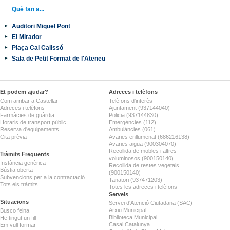
Què fan a...
Auditori Miquel Pont
El Mirador
Plaça Cal Calissó
Sala de Petit Format de l'Ateneu
Et podem ajudar?
Adreces i telèfons
Com arribar a Castellar
Telèfons d'interès
Adreces i telèfons
Ajuntament (937144040)
Farmàcies de guàrdia
Policia (937144830)
Horaris de transport públic
Emergències (112)
Reserva d'equipaments
Ambulàncies (061)
Cita prèvia
Avaries enllumenat (686216138)
Avaries aigua (900304070)
Recollida de mobles i altres
Tràmits Freqüents
voluminosos (900150140)
Instància genèrica
Recollida de restes vegetals
Bústia oberta
(900150140)
Subvencions per a la contractació
Tanatori (937471203)
Tots els tràmits
Totes les adreces i telèfons
Serveis
Situacions
Servei d'Atenció Ciutadana (SAC)
Arxiu Municipal
Busco feina
Biblioteca Municipal
He tingut un fill
Casal Catalunya
Em vull formar