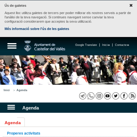
Ús de galetes
Aquest lloc utilitza galetes de tercers per poder millorar els nostres serveis a partir de
l'anàlisi de la teva navegació. Si continues navegant sense canviar la teva
configuració considerarem que acceptes la seva utilització.
Més informació sobre l'ús de les galetes
Google Translate
Inici
Contacte
Inici
Agenda
Agenda
Agenda
Properes activitats