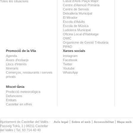
Casal d'Avis Plaça Major
Totes les situacions
Centre d'Atenció Primària
Centre de Serveis
Deixalleria Municipal
El Mirador
Escola d'Adults
Escola de Música
Ludoteca Municipal
Oficina Local d'Habitatge
OMIC
Organisme de Gestió Tributària
PIPAD
Promoció de la Vila
Xarxes socials
Agenda
Instagram
Àrees d'esbarjo
Facebook
Llocs d'interès
Twitter
Itineraris
Youtube
Comerços, restaurants i serveis
WhatsApp
privats
Miscel·lània
Predicció meteorològica
Defuncions
Entitats
Castellar en xifres
Ajuntament de Castellar del Vallès ·
Avís legal
Sobre el web
Accessibilitat
Mapa web
Passeig Tolrà, 1 | 08211 Castellar
del Vallès | Tel. 93 714 40 40