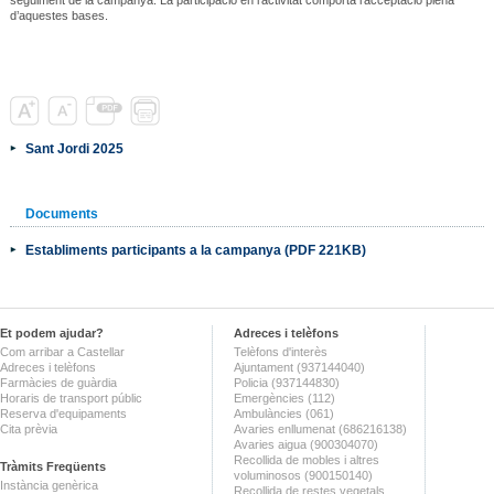
d’aquestes bases.
Sant Jordi 2025
Documents
Establiments participants a la campanya (PDF 221KB)
Et podem ajudar?
Adreces i telèfons
Com arribar a Castellar
Telèfons d'interès
Adreces i telèfons
Ajuntament (937144040)
Farmàcies de guàrdia
Policia (937144830)
Horaris de transport públic
Emergències (112)
Reserva d'equipaments
Ambulàncies (061)
Cita prèvia
Avaries enllumenat (686216138)
Avaries aigua (900304070)
Recollida de mobles i altres
Tràmits Freqüents
voluminosos (900150140)
Instància genèrica
Recollida de restes vegetals