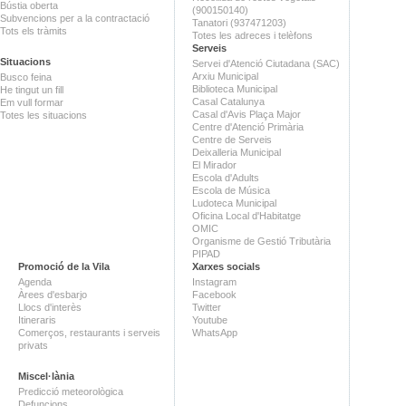
Bústia oberta
(900150140)
Subvencions per a la contractació
Tanatori (937471203)
Tots els tràmits
Totes les adreces i telèfons
Serveis
Situacions
Servei d'Atenció Ciutadana (SAC)
Arxiu Municipal
Busco feina
Biblioteca Municipal
He tingut un fill
Casal Catalunya
Em vull formar
Casal d'Avis Plaça Major
Totes les situacions
Centre d'Atenció Primària
Centre de Serveis
Deixalleria Municipal
El Mirador
Escola d'Adults
Escola de Música
Ludoteca Municipal
Oficina Local d'Habitatge
OMIC
Organisme de Gestió Tributària
PIPAD
Promoció de la Vila
Xarxes socials
Agenda
Instagram
Àrees d'esbarjo
Facebook
Llocs d'interès
Twitter
Itineraris
Youtube
Comerços, restaurants i serveis
WhatsApp
privats
Miscel·lània
Predicció meteorològica
Defuncions