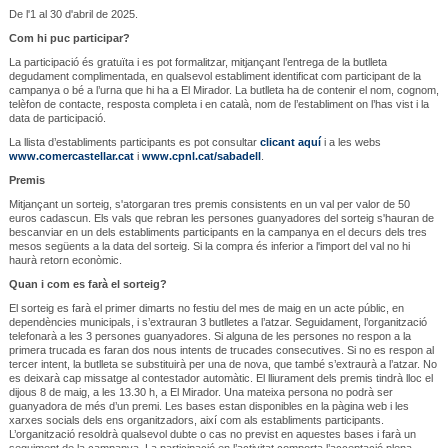
De l'1 al 30 d'abril de 2025.
Com hi puc participar?
La participació és gratuïta i es pot formalitzar, mitjançant l’entrega de la butlleta
degudament complimentada, en qualsevol establiment identificat com participant de la
campanya o bé a l’urna que hi ha a El Mirador. La butlleta ha de contenir el nom, cognom,
telèfon de contacte, resposta completa i en català, nom de l’establiment on l’has vist i la
data de participació.
La llista d’establiments participants es pot consultar
clicant aquí
i a les webs
www.comercastellar.cat
i
www.cpnl.cat/sabadell
.
Premis
Mitjançant un sorteig, s'atorgaran tres premis consistents en un val per valor de 50
euros cadascun. Els vals que rebran les persones guanyadores del sorteig s'hauran de
bescanviar en un dels establiments participants en la campanya en el decurs dels tres
mesos següents a la data del sorteig. Si la compra és inferior a l'import del val no hi
haurà retorn econòmic.
Quan i com es farà el sorteig?
El sorteig es farà el primer dimarts no festiu del mes de maig en un acte públic, en
dependències municipals, i s’extrauran 3 butlletes a l’atzar. Seguidament, l’organització
telefonarà a les 3 persones guanyadores. Si alguna de les persones no respon a la
primera trucada es faran dos nous intents de trucades consecutives. Si no es respon al
tercer intent, la butlleta se substituirà per una de nova, que també s’extraurà a l’atzar. No
es deixarà cap missatge al contestador automàtic. El lliurament dels premis tindrà lloc el
dijous 8 de maig, a les 13.30 h, a El Mirador. Una mateixa persona no podrà ser
guanyadora de més d’un premi. Les bases estan disponibles en la pàgina web i les
xarxes socials dels ens organitzadors, així com als establiments participants.
L’organització resoldrà qualsevol dubte o cas no previst en aquestes bases i farà un
seguiment de la campanya. La participació en l’activitat comporta l’acceptació plena