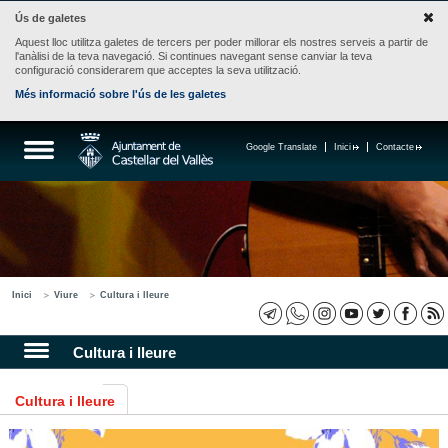
Ús de galetes
Aquest lloc utilitza galetes de tercers per poder millorar els nostres serveis a partir de
l'anàlisi de la teva navegació. Si continues navegant sense canviar la teva
configuració considerarem que acceptes la seva utilització.
Més informació sobre l'ús de les galetes
Google Translate
Inici
Contacte
Inici
Viure
Cultura i lleure
Cultura i lleure
Cultura i lleure