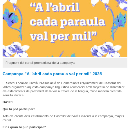
Fragment del cartell promocional de la campanya.
Campanya "A l'abril cada paraula val per mil" 2025
El Servei Local de Català, l'Associació de Comerciants i l'Ajuntament de Castellar del
Vallès organitzen aquesta campanya lingüística i comercial amb l'objectiu de dinamitzar
els establiments de proximitat de la vila a través de la llengua, d'una manera divertida,
senzilla i lúdica.
BASES
Qui hi pot participar?
Tots els clients dels establiments de Castellar del Vallès inscrits a la campanya, majors
d'edat.
Fins quan hi puc participar?