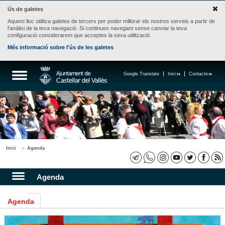
Ús de galetes
Aquest lloc utilitza galetes de tercers per poder millorar els nostres serveis a partir de
l'anàlisi de la teva navegació. Si continues navegant sense canviar la teva
configuració considerarem que acceptes la seva utilització.
Més informació sobre l'ús de les galetes
Google Translate
Inici
Contacte
Inici
Agenda
Agenda
Agenda