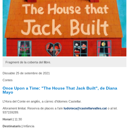
Fragment de la coberta del llibre.
Dissabte 25 de setembre de 2021
Contes
Once Upon a Time: "The House That Jack Built", de Diana
Mayo
L’Hora del Conte en anglès, a càrrec d’Idiomes Castellar.
Aforament limitat. Reserva de places a l’a/e
ludoteca@castellarvalles.cat
o al tel.
937159289.
Horari |
11:30
Destinataris |
Infància