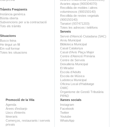
Avaries aigua (900304070)
Recollida de mobles i altres
Tràmits Freqüents
voluminosos (900150140)
Instància genèrica
Recollida de restes vegetals
Bústia oberta
(900150140)
Subvencions per a la contractació
Tanatori (937471203)
Tots els tràmits
Totes les adreces i telèfons
Serveis
Situacions
Servei d'Atenció Ciutadana (SAC)
Arxiu Municipal
Busco feina
Biblioteca Municipal
He tingut un fill
Casal Catalunya
Em vull formar
Casal d'Avis Plaça Major
Totes les situacions
Centre d'Atenció Primària
Centre de Serveis
Deixalleria Municipal
El Mirador
Escola d'Adults
Escola de Música
Ludoteca Municipal
Oficina Local d'Habitatge
OMIC
Organisme de Gestió Tributària
PIPAD
Promoció de la Vila
Xarxes socials
Agenda
Instagram
Àrees d'esbarjo
Facebook
Llocs d'interès
Twitter
Itineraris
Youtube
Comerços, restaurants i serveis
WhatsApp
privats