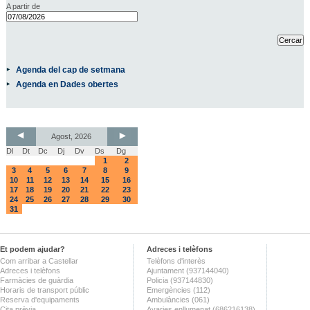
A partir de
Agenda del cap de setmana
Agenda en Dades obertes
Agost, 2026
Dl
Dt
Dc
Dj
Dv
Ds
Dg
1
2
3
4
5
6
7
8
9
10
11
12
13
14
15
16
17
18
19
20
21
22
23
24
25
26
27
28
29
30
31
Et podem ajudar?
Adreces i telèfons
Com arribar a Castellar
Telèfons d'interès
Adreces i telèfons
Ajuntament (937144040)
Farmàcies de guàrdia
Policia (937144830)
Horaris de transport públic
Emergències (112)
Reserva d'equipaments
Ambulàncies (061)
Cita prèvia
Avaries enllumenat (686216138)