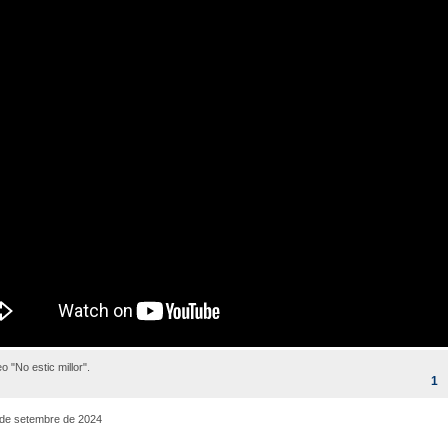
o "No estic millor".
1
 de setembre de 2024