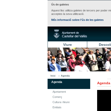
Ús de galetes
Aquest lloc utilitza galetes de tercers per poder m
acceptes la seva utilització.
Més informació sobre l'ús de les galetes
Viure
Descob
Inici
Agenda
Agenda
Agenda
Ajuntament
Comerç
Cultura i lleure
Entitats