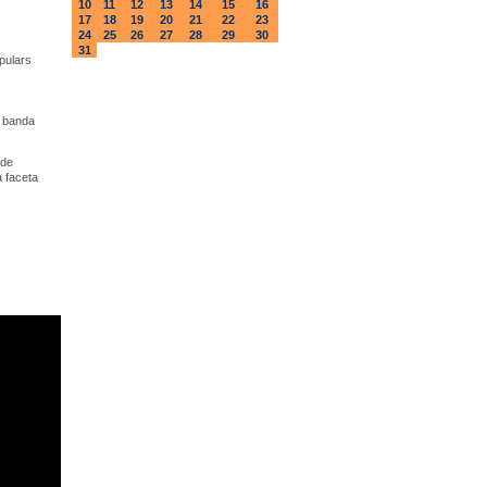
10
11
12
13
14
15
16
17
18
19
20
21
22
23
24
25
26
27
28
29
30
31
pulars
a banda
 de
a faceta