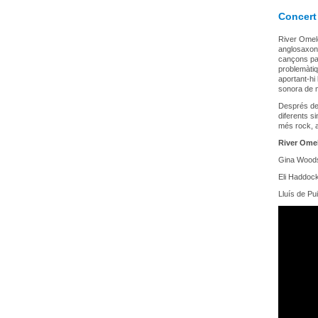
Concert
River Omele
anglosaxone
cançons par
problemàtiq
aportant-hi
sonora de 
Després del
diferents s
més rock, a
River Ome
Gina Wood
Eli Haddoc
Lluís de Pu