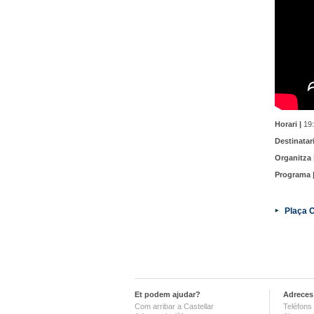
Horari |
19:
Destinatari
Organitza 
Programa 
Plaça C
Et podem ajudar?
Adreces 
Com arribar a Castellar
Telèfons 