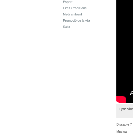
Esport
Fires i tradicions
Medi ambient
Promoció de la vila
Salut
Lyric víde
Dissabte 7
Música