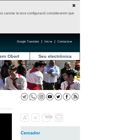
sense canviar la teva configuració considerarem que
Google Translate
Inici
Contacte
ern Obert
Seu electrònica
Cercador