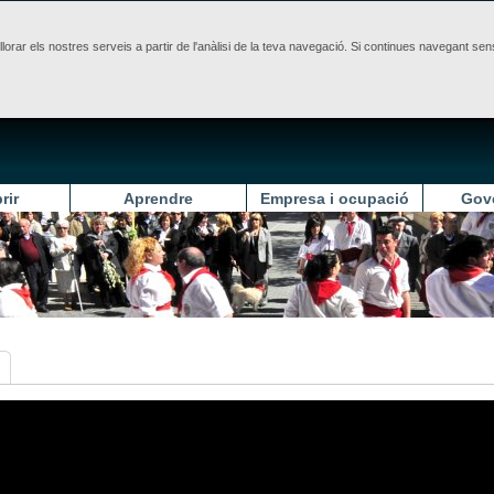
illorar els nostres serveis a partir de l'anàlisi de la teva navegació. Si continues navegant 
rir
Aprendre
Empresa i ocupació
Gov