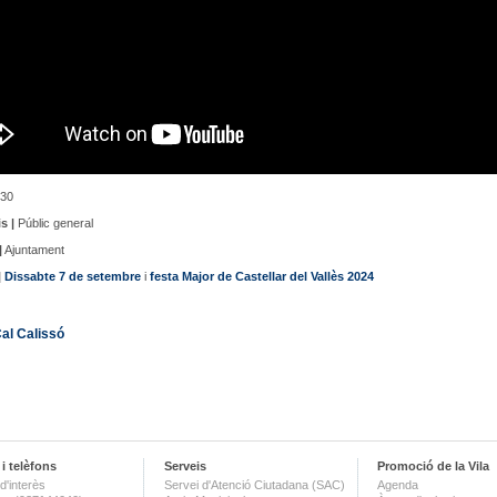
30
s |
Públic general
|
Ajuntament
|
Dissabte 7 de setembre
i
festa Major de Castellar del Vallès 2024
al Calissó
i telèfons
Serveis
Promoció de la Vila
d'interès
Servei d'Atenció Ciutadana (SAC)
Agenda