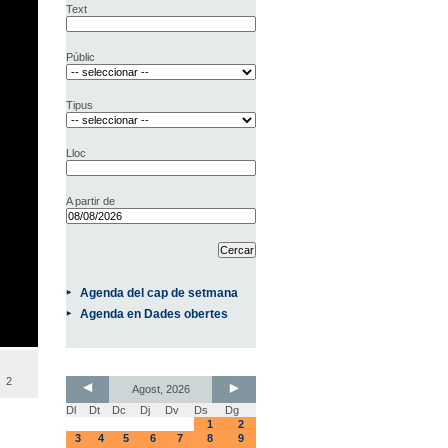
Text
Públic
Tipus
Lloc
A partir de
Agenda del cap de setmana
Agenda en Dades obertes
2
Agost, 2026
Dl
Dt
Dc
Dj
Dv
Ds
Dg
1
2
3
4
5
6
7
8
9