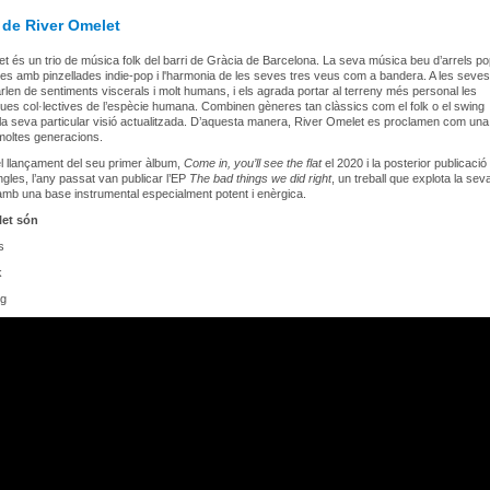
 de River Omelet
t és un trio de música folk del barri de Gràcia de Barcelona. La seva música beu d’arrels po
s amb pinzellades indie-pop i l'harmonia de les seves tres veus com a bandera. A les seves
len de sentiments viscerals i molt humans, i els agrada portar al terreny més personal les
ues col·lectives de l’espècie humana. Combinen gèneres tan clàssics com el folk o el swing
 la seva particular visió actualitzada. D’aquesta manera, River Omelet es proclamen com un
moltes generacions.
 llançament del seu primer àlbum,
Come in, you’ll see the flat
el 2020 i la posterior publicació
ingles, l’any passat van publicar l’EP
The bad things we did right
, un treball que explota la sev
mb una base instrumental especialment potent i enèrgica.
let són
s
k
ig