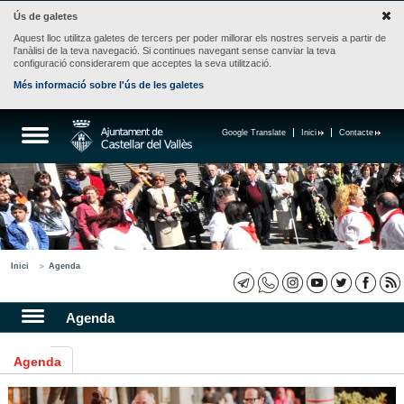
Ús de galetes
Aquest lloc utilitza galetes de tercers per poder millorar els nostres serveis a partir de
l'anàlisi de la teva navegació. Si continues navegant sense canviar la teva
configuració considerarem que acceptes la seva utilització.
Més informació sobre l'ús de les galetes
Google Translate
Inici
Contacte
Inici
Agenda
Agenda
Agenda