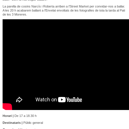
La parella de cosins Narcís i Roberta arriben a l’Street Market per convidar-nos a ballar.
A les 20 h acabarem ballant a l’Envelat envoltats de les fotografies de tota la tarda al Pati
de les 3 Moreres.
Horari |
De 17 a 18.30 h
Destinataris |
Públic general