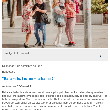
Imatge de la proposta.
2
1
Diumenge 8 de setembre de 2024
Espectacle
"Ballant-la. I tu, com la balles?"
A càrrec de COSinsART.
Ballar-la, ballar la vida. Aquest és el nostre principal objectiu. La ballem des que naixem
fins que ens morim, a vegades sols, d’altres cops acompanyats, en parella, en grup… la
ballem com podem. Volem connectar amb el ball de la vida de cadascú precisament a
través del ball i el ball en parella. Generar un espai íntim de connexió amb un mateix i
amb l’altre que ens aporti una mirada en moviment a la vida: com l’he ballat? Com la
ballo? Com la vull seguir ballant?