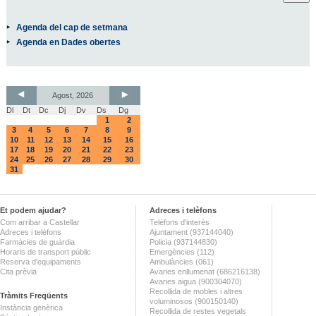
Agenda del cap de setmana
Agenda en Dades obertes
Agost, 2026
Dl
Dt
Dc
Dj
Dv
Ds
Dg
1
2
3
4
5
6
7
8
9
10
11
12
13
14
15
16
17
18
19
20
21
22
23
24
25
26
27
28
29
30
31
Et podem ajudar?
Adreces i telèfons
Com arribar a Castellar
Telèfons d'interès
Adreces i telèfons
Ajuntament (937144040)
Farmàcies de guàrdia
Policia (937144830)
Horaris de transport públic
Emergències (112)
Reserva d'equipaments
Ambulàncies (061)
Cita prèvia
Avaries enllumenat (686216138)
Avaries aigua (900304070)
Recollida de mobles i altres
Tràmits Freqüents
voluminosos (900150140)
Instància genèrica
Recollida de restes vegetals