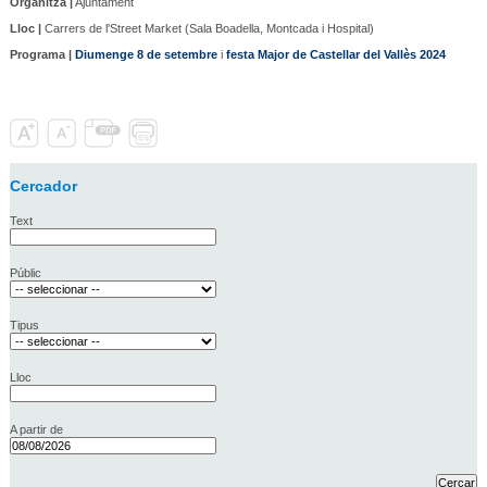
Organitza |
Ajuntament
Lloc |
Carrers de l'Street Market (Sala Boadella, Montcada i Hospital)
Programa |
Diumenge 8 de setembre
i
festa Major de Castellar del Vallès 2024
Cercador
Text
Públic
Tipus
Lloc
A partir de