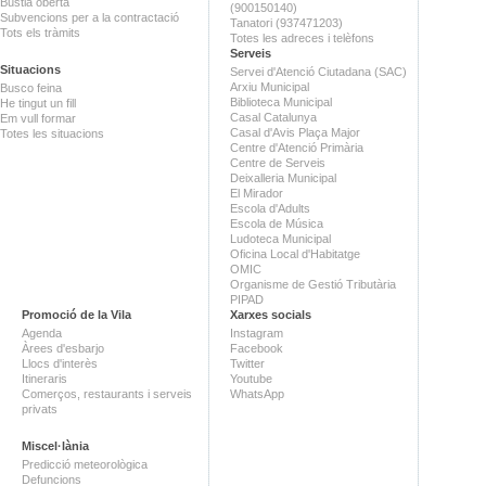
Bústia oberta
(900150140)
Subvencions per a la contractació
Tanatori (937471203)
Tots els tràmits
Totes les adreces i telèfons
Serveis
Situacions
Servei d'Atenció Ciutadana (SAC)
Arxiu Municipal
Busco feina
Biblioteca Municipal
He tingut un fill
Casal Catalunya
Em vull formar
Casal d'Avis Plaça Major
Totes les situacions
Centre d'Atenció Primària
Centre de Serveis
Deixalleria Municipal
El Mirador
Escola d'Adults
Escola de Música
Ludoteca Municipal
Oficina Local d'Habitatge
OMIC
Organisme de Gestió Tributària
PIPAD
Promoció de la Vila
Xarxes socials
Agenda
Instagram
Àrees d'esbarjo
Facebook
Llocs d'interès
Twitter
Itineraris
Youtube
Comerços, restaurants i serveis
WhatsApp
privats
Miscel·lània
Predicció meteorològica
Defuncions