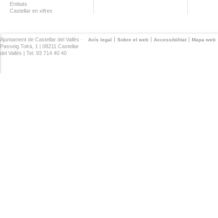
Entitats
Castellar en xifres
Ajuntament de Castellar del Vallès ·
Avís legal
Sobre el web
Accessibilitat
Mapa web
Passeig Tolrà, 1 | 08211 Castellar
del Vallès | Tel. 93 714 40 40