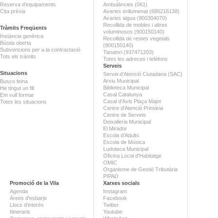
Reserva d'equipaments
Ambulàncies (061)
Cita prèvia
Avaries enllumenat (686216138)
Avaries aigua (900304070)
Recollida de mobles i altres
Tràmits Freqüents
voluminosos (900150140)
Instància genèrica
Recollida de restes vegetals
Bústia oberta
(900150140)
Subvencions per a la contractació
Tanatori (937471203)
Tots els tràmits
Totes les adreces i telèfons
Serveis
Situacions
Servei d'Atenció Ciutadana (SAC)
Arxiu Municipal
Busco feina
Biblioteca Municipal
He tingut un fill
Casal Catalunya
Em vull formar
Casal d'Avis Plaça Major
Totes les situacions
Centre d'Atenció Primària
Centre de Serveis
Deixalleria Municipal
El Mirador
Escola d'Adults
Escola de Música
Ludoteca Municipal
Oficina Local d'Habitatge
OMIC
Organisme de Gestió Tributària
PIPAD
Promoció de la Vila
Xarxes socials
Agenda
Instagram
Àrees d'esbarjo
Facebook
Llocs d'interès
Twitter
Itineraris
Youtube