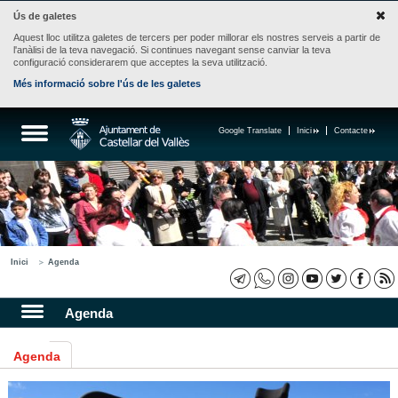
Ús de galetes
Aquest lloc utilitza galetes de tercers per poder millorar els nostres serveis a partir de
l'anàlisi de la teva navegació. Si continues navegant sense canviar la teva
configuració considerarem que acceptes la seva utilització.
Més informació sobre l'ús de les galetes
Google Translate
Inici
Contacte
Inici
Agenda
Agenda
Agenda