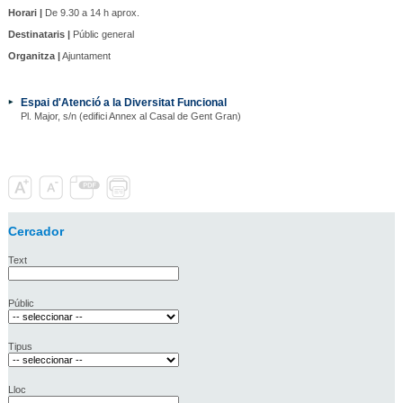
Horari |
De 9.30 a 14 h aprox.
Destinataris |
Públic general
Organitza |
Ajuntament
Espai d'Atenció a la Diversitat Funcional
Pl. Major, s/n (edifici Annex al Casal de Gent Gran)
Cercador
Text
Públic
Tipus
Lloc