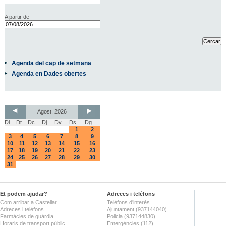
A partir de
Agenda del cap de setmana
Agenda en Dades obertes
Agost, 2026
Dl
Dt
Dc
Dj
Dv
Ds
Dg
1
2
3
4
5
6
7
8
9
10
11
12
13
14
15
16
17
18
19
20
21
22
23
24
25
26
27
28
29
30
31
Et podem ajudar?
Adreces i telèfons
Com arribar a Castellar
Telèfons d'interès
Adreces i telèfons
Ajuntament (937144040)
Farmàcies de guàrdia
Policia (937144830)
Horaris de transport públic
Emergències (112)