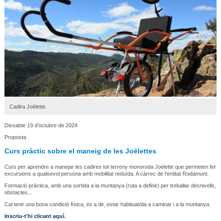
Cadira Joëlette.
Dissabte 19 d'octubre de 2024
Proposta
Curs pràctic sobre el maneig de les Joëlettes
Curs per aprendre a manejar les cadires tot terreny monoroda Joëlette que permeten fer
excursions a qualsevol persona amb mobilitat reduïda. A càrrec de l'entitat
Rodamunt.
Formació pràctica, amb una sortida a la muntanya (ruta a definir) per treballar desnivells,
obstacles...
Cal tenir una bona condició física, és a dir,
estar habituat/da a caminar i a la muntanya.
Inscriu-t'hi clicant aquí
.