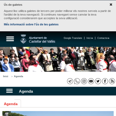
Ús de galetes
Aquest lloc utilitza galetes de tercers per poder millorar els nostres serveis a partir de
l'anàlisi de la teva navegació. Si continues navegant sense canviar la teva
configuració considerarem que acceptes la seva utilització.
Més informació sobre l'ús de les galetes
Google Translate
Inici
Contacte
Inici
Agenda
Agenda
Agenda