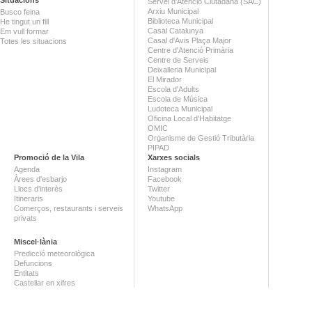
Servei d'Atenció Ciutadana (SAC)
Arxiu Municipal
Busco feina
Biblioteca Municipal
He tingut un fill
Casal Catalunya
Em vull formar
Casal d'Avis Plaça Major
Totes les situacions
Centre d'Atenció Primària
Centre de Serveis
Deixalleria Municipal
El Mirador
Escola d'Adults
Escola de Música
Ludoteca Municipal
Oficina Local d'Habitatge
OMIC
Organisme de Gestió Tributària
PIPAD
Promoció de la Vila
Xarxes socials
Agenda
Instagram
Àrees d'esbarjo
Facebook
Llocs d'interès
Twitter
Itineraris
Youtube
Comerços, restaurants i serveis
WhatsApp
privats
Miscel·lània
Predicció meteorològica
Defuncions
Entitats
Castellar en xifres