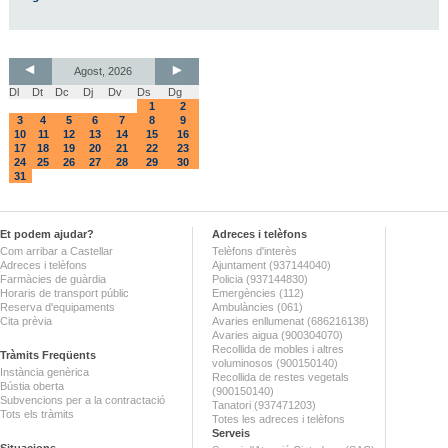
Agost, 2026
Dl
Dt
Dc
Dj
Dv
Ds
Dg
1
2
3
4
5
6
7
8
9
10
11
12
13
14
15
16
17
18
19
20
21
22
23
24
25
26
27
28
29
30
31
Et podem ajudar?
Adreces i telèfons
Com arribar a Castellar
Telèfons d'interès
Adreces i telèfons
Ajuntament (937144040)
Farmàcies de guàrdia
Policia (937144830)
Horaris de transport públic
Emergències (112)
Reserva d'equipaments
Ambulàncies (061)
Cita prèvia
Avaries enllumenat (686216138)
Avaries aigua (900304070)
Recollida de mobles i altres
Tràmits Freqüents
voluminosos (900150140)
Instància genèrica
Recollida de restes vegetals
Bústia oberta
(900150140)
Subvencions per a la contractació
Tanatori (937471203)
Tots els tràmits
Totes les adreces i telèfons
Serveis
Situacions