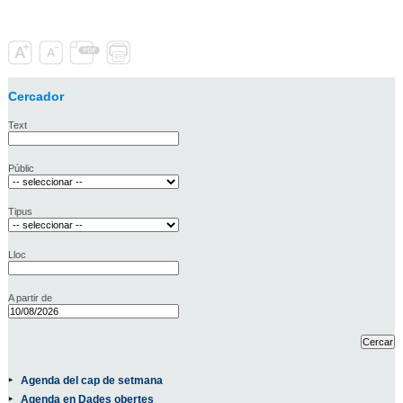
Cercador
Text
Públic
Tipus
Lloc
A partir de
Agenda del cap de setmana
Agenda en Dades obertes