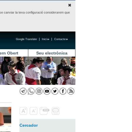
sense canviar la teva configuració considerarem que
Google Translate
Inici
Contacte
ern Obert
Seu electrònica
Cercador