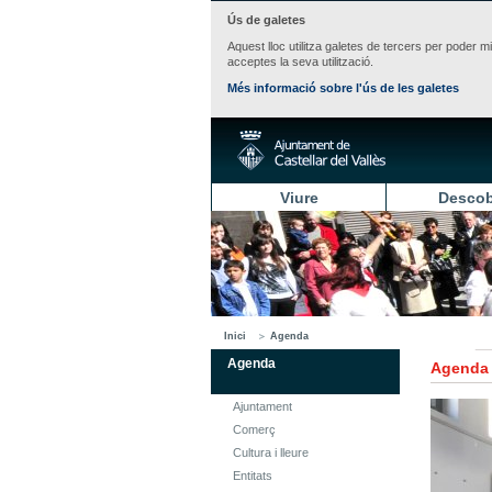
Ús de galetes
Aquest lloc utilitza galetes de tercers per poder m
acceptes la seva utilització.
Més informació sobre l'ús de les galetes
Viure
Descob
Inici
Agenda
Agenda
Agenda
Ajuntament
Comerç
Cultura i lleure
Entitats