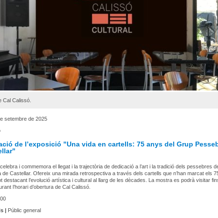
e Cal Calissó.
de setembre de 2025
ó
ció de l’exposició "Una vida en cartells: 75 anys del Grup Pesseb
llar"
celebra i commemora el llegat i la trajectòria de dedicació a l’art i la tradició dels pessebres 
 de Castellar. Ofereix una mirada retrospectiva a través dels cartells que n’han marcat els 
tot destacant l’evolució artística i cultural al llarg de les dècades. La mostra es podrà visitar fin
rant l’horari d’obertura de Cal Calissó.
00
s |
Públic general