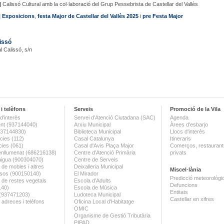
|
Calissó Cultural amb la col·laboració del Grup Pessebrista de Castellar del Vallès
|
Exposicions
,
festa Major de Castellar del Vallès 2025
i
pre Festa Major
issó
l Calissó, s/n
i telèfons
Serveis
Promoció de la Vila
d'interès
Servei d'Atenció Ciutadana (SAC)
Agenda
nt (937144040)
Arxiu Municipal
Àrees d'esbarjo
(937144830)
Biblioteca Municipal
Llocs d'interès
ies (112)
Casal Catalunya
Itineraris
ies (061)
Casal d'Avis Plaça Major
Comerços, restaurants
enllumenat (686216138)
Centre d'Atenció Primària
privats
aigua (900304070)
Centre de Serveis
 de mobles i altres
Deixalleria Municipal
Miscel·lània
sos (900150140)
El Mirador
Predicció meteorològi
a de restes vegetals
Escola d'Adults
Defuncions
140)
Escola de Música
Entitats
 (937471203)
Ludoteca Municipal
Castellar en xifres
 adreces i telèfons
Oficina Local d'Habitatge
OMIC
Organisme de Gestió Tributària
PIPAD