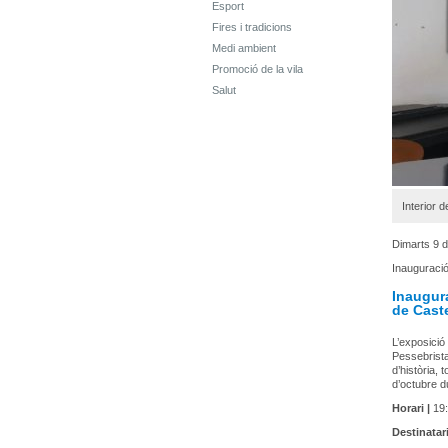
Esport
Fires i tradicions
Medi ambient
Promoció de la vila
Salut
Interior d
Dimarts 9 
Inauguraci
Inaugura
de Caste
L’exposició 
Pessebrista
d’història, 
d’octubre du
Horari |
19:
Destinatari