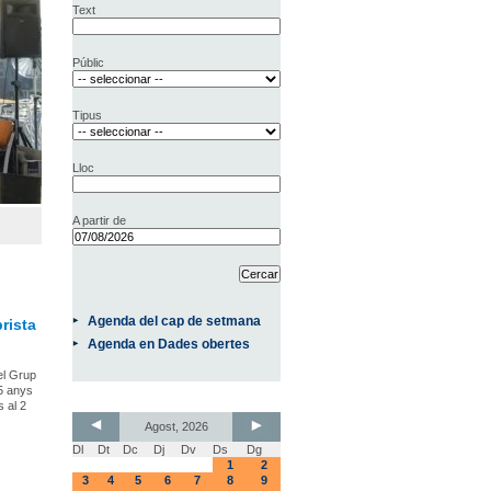
Text
Públic
Tipus
Lloc
A partir de
Agenda del cap de setmana
rista
Agenda en Dades obertes
del Grup
75 anys
s al 2
Agost, 2026
Dl
Dt
Dc
Dj
Dv
Ds
Dg
1
2
3
4
5
6
7
8
9