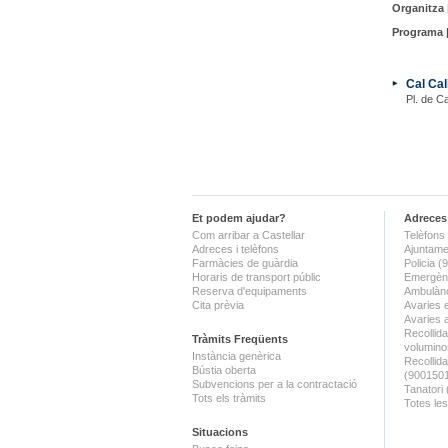
Organitza 
Programa 
Cal Cal
Pl. de Ca
Et podem ajudar?
Adreces 
Com arribar a Castellar
Telèfons 
Adreces i telèfons
Ajuntame
Farmàcies de guàrdia
Policia 
Horaris de transport públic
Emergènc
Reserva d'equipaments
Ambulànc
Cita prèvia
Avaries 
Avaries 
Recollida
Tràmits Freqüents
volumino
Instància genèrica
Recollid
Bústia oberta
(900150
Subvencions per a la contractació
Tanatori
Tots els tràmits
Totes les
Situacions