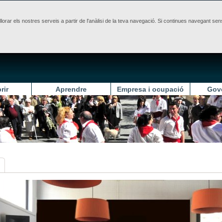
illorar els nostres serveis a partir de l'anàlisi de la teva navegació. Si continues navegant 
rir
Aprendre
Empresa i ocupació
Gov