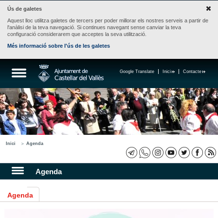
Ús de galetes
Aquest lloc utilitza galetes de tercers per poder millorar els nostres serveis a partir de
l'anàlisi de la teva navegació. Si continues navegant sense canviar la teva
configuració considerarem que acceptes la seva utilització.
Més informació sobre l'ús de les galetes
Google Translate
Inici
Contacte
Inici
Agenda
Agenda
Agenda