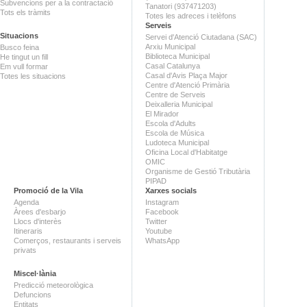
Subvencions per a la contractació
Tanatori (937471203)
Tots els tràmits
Totes les adreces i telèfons
Serveis
Situacions
Servei d'Atenció Ciutadana (SAC)
Arxiu Municipal
Busco feina
Biblioteca Municipal
He tingut un fill
Casal Catalunya
Em vull formar
Casal d'Avis Plaça Major
Totes les situacions
Centre d'Atenció Primària
Centre de Serveis
Deixalleria Municipal
El Mirador
Escola d'Adults
Escola de Música
Ludoteca Municipal
Oficina Local d'Habitatge
OMIC
Organisme de Gestió Tributària
PIPAD
Promoció de la Vila
Xarxes socials
Agenda
Instagram
Àrees d'esbarjo
Facebook
Llocs d'interès
Twitter
Itineraris
Youtube
Comerços, restaurants i serveis
WhatsApp
privats
Miscel·lània
Predicció meteorològica
Defuncions
Entitats