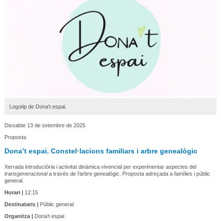
Logotip de Dona't espai.
Dissabte 13 de setembre de 2025
Proposta
Dona’t espai. Constel·lacions familiars i arbre genealògic
Xerrada introductòria i activitat dinàmica vivencial per experimentar aspectes del
transgeneracional
a través de l’arbre genealògic. Proposta adreçada a famílies i públic
general.
Horari |
12:15
Destinataris |
Públic general
Organitza |
Dona’t espai