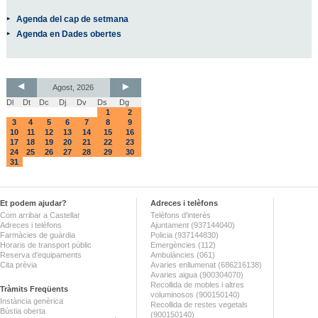
Agenda del cap de setmana
Agenda en Dades obertes
Agost, 2026
Dl
Dt
Dc
Dj
Dv
Ds
Dg
1
2
3
4
5
6
7
8
9
10
11
12
13
14
15
16
17
18
19
20
21
22
23
24
25
26
27
28
29
30
31
Et podem ajudar?
Adreces i telèfons
Com arribar a Castellar
Telèfons d'interès
Adreces i telèfons
Ajuntament (937144040)
Farmàcies de guàrdia
Policia (937144830)
Horaris de transport públic
Emergències (112)
Reserva d'equipaments
Ambulàncies (061)
Cita prèvia
Avaries enllumenat (686216138)
Avaries aigua (900304070)
Recollida de mobles i altres
Tràmits Freqüents
voluminosos (900150140)
Instància genèrica
Recollida de restes vegetals
Bústia oberta
(900150140)