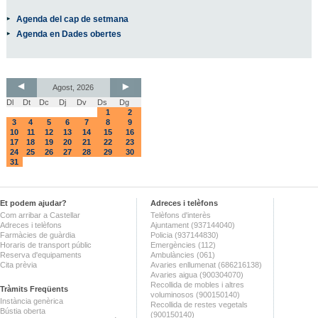
Agenda del cap de setmana
Agenda en Dades obertes
Agost, 2026
Dl
Dt
Dc
Dj
Dv
Ds
Dg
1
2
3
4
5
6
7
8
9
10
11
12
13
14
15
16
17
18
19
20
21
22
23
24
25
26
27
28
29
30
31
Et podem ajudar?
Adreces i telèfons
Com arribar a Castellar
Telèfons d'interès
Adreces i telèfons
Ajuntament (937144040)
Farmàcies de guàrdia
Policia (937144830)
Horaris de transport públic
Emergències (112)
Reserva d'equipaments
Ambulàncies (061)
Cita prèvia
Avaries enllumenat (686216138)
Avaries aigua (900304070)
Recollida de mobles i altres
Tràmits Freqüents
voluminosos (900150140)
Instància genèrica
Recollida de restes vegetals
Bústia oberta
(900150140)