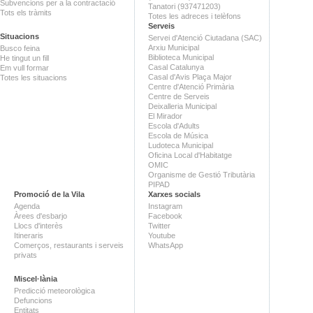
Subvencions per a la contractació
Tanatori (937471203)
Tots els tràmits
Totes les adreces i telèfons
Serveis
Situacions
Servei d'Atenció Ciutadana (SAC)
Arxiu Municipal
Busco feina
Biblioteca Municipal
He tingut un fill
Casal Catalunya
Em vull formar
Casal d'Avis Plaça Major
Totes les situacions
Centre d'Atenció Primària
Centre de Serveis
Deixalleria Municipal
El Mirador
Escola d'Adults
Escola de Música
Ludoteca Municipal
Oficina Local d'Habitatge
OMIC
Organisme de Gestió Tributària
PIPAD
Promoció de la Vila
Xarxes socials
Agenda
Instagram
Àrees d'esbarjo
Facebook
Llocs d'interès
Twitter
Itineraris
Youtube
Comerços, restaurants i serveis
WhatsApp
privats
Miscel·lània
Predicció meteorològica
Defuncions
Entitats