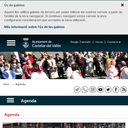
Ús de galetes
Aquest lloc utilitza galetes de tercers per poder millorar els nostres serveis a partir de
l'anàlisi de la teva navegació. Si continues navegant sense canviar la teva
configuració considerarem que acceptes la seva utilització.
Més informació sobre l'ús de les galetes
Google Translate
Inici
Contacte
Inici
Agenda
Agenda
Agenda