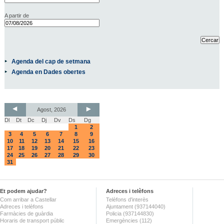
A partir de
Agenda del cap de setmana
Agenda en Dades obertes
Agost, 2026
Dl
Dt
Dc
Dj
Dv
Ds
Dg
1
2
3
4
5
6
7
8
9
10
11
12
13
14
15
16
17
18
19
20
21
22
23
24
25
26
27
28
29
30
31
Et podem ajudar?
Adreces i telèfons
Com arribar a Castellar
Telèfons d'interès
Adreces i telèfons
Ajuntament (937144040)
Farmàcies de guàrdia
Policia (937144830)
Horaris de transport públic
Emergències (112)