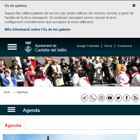
Ús de galetes
Aquest lloc utilitza galetes de tercers per poder millorar els nostres serveis a partir de
l'anàlisi de la teva navegació. Si continues navegant sense canviar la teva
configuració considerarem que acceptes la seva utilització.
Més informació sobre l'ús de les galetes
Google Translate
Inici
Contacte
Inici
Agenda
Agenda
Agenda