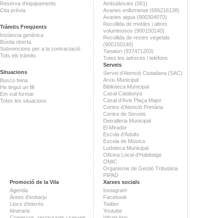
Reserva d'equipaments
Ambulàncies (061)
Cita prèvia
Avaries enllumenat (686216138)
Avaries aigua (900304070)
Recollida de mobles i altres
Tràmits Freqüents
voluminosos (900150140)
Instància genèrica
Recollida de restes vegetals
Bústia oberta
(900150140)
Subvencions per a la contractació
Tanatori (937471203)
Tots els tràmits
Totes les adreces i telèfons
Serveis
Situacions
Servei d'Atenció Ciutadana (SAC)
Arxiu Municipal
Busco feina
Biblioteca Municipal
He tingut un fill
Casal Catalunya
Em vull formar
Casal d'Avis Plaça Major
Totes les situacions
Centre d'Atenció Primària
Centre de Serveis
Deixalleria Municipal
El Mirador
Escola d'Adults
Escola de Música
Ludoteca Municipal
Oficina Local d'Habitatge
OMIC
Organisme de Gestió Tributària
PIPAD
Promoció de la Vila
Xarxes socials
Agenda
Instagram
Àrees d'esbarjo
Facebook
Llocs d'interès
Twitter
Itineraris
Youtube
Comerços, restaurants i serveis
WhatsApp