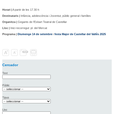
Horari |
A partir de les 17.30 h
Destinataris |
Infància, adolescència i Joventut, públic general i famílies
Organitza |
Gegants de l’Esbart Teatral de Castellar
Lloc |
Inici recorregut: pl. del Mercat
Programa |
Diumenge 14 de setembre
i
festa Major de Castellar del Vallès 2025
Cercador
Text
Públic
Tipus
Lloc