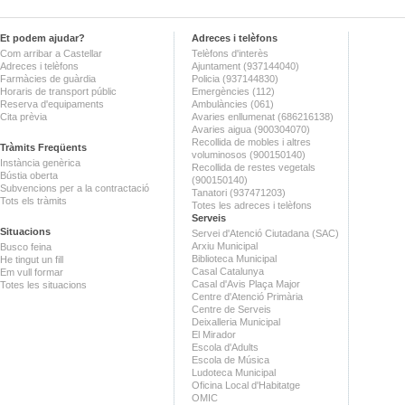
Et podem ajudar?
Adreces i telèfons
Com arribar a Castellar
Telèfons d'interès
Adreces i telèfons
Ajuntament (937144040)
Farmàcies de guàrdia
Policia (937144830)
Horaris de transport públic
Emergències (112)
Reserva d'equipaments
Ambulàncies (061)
Cita prèvia
Avaries enllumenat (686216138)
Avaries aigua (900304070)
Recollida de mobles i altres
Tràmits Freqüents
voluminosos (900150140)
Instància genèrica
Recollida de restes vegetals
Bústia oberta
(900150140)
Subvencions per a la contractació
Tanatori (937471203)
Tots els tràmits
Totes les adreces i telèfons
Serveis
Situacions
Servei d'Atenció Ciutadana (SAC)
Arxiu Municipal
Busco feina
Biblioteca Municipal
He tingut un fill
Casal Catalunya
Em vull formar
Casal d'Avis Plaça Major
Totes les situacions
Centre d'Atenció Primària
Centre de Serveis
Deixalleria Municipal
El Mirador
Escola d'Adults
Escola de Música
Ludoteca Municipal
Oficina Local d'Habitatge
OMIC