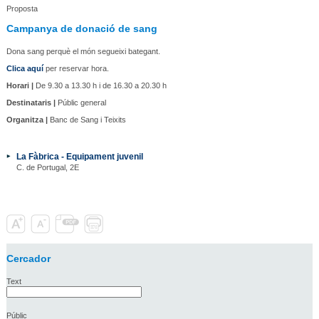
Proposta
Campanya de donació de sang
Dona sang perquè el món segueixi bategant.
Clica aquí
per reservar hora.
Horari |
De 9.30 a 13.30 h i de 16.30 a 20.30 h
Destinataris |
Públic general
Organitza |
Banc de Sang i Teixits
La Fàbrica - Equipament juvenil
C. de Portugal, 2E
Cercador
Text
Públic