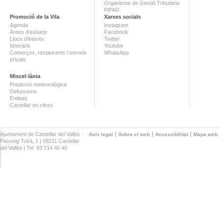
Organisme de Gestió Tributària
PIPAD
Promoció de la Vila
Xarxes socials
Agenda
Instagram
Àrees d'esbarjo
Facebook
Llocs d'interès
Twitter
Itineraris
Youtube
Comerços, restaurants i serveis
WhatsApp
privats
Miscel·lània
Predicció meteorològica
Defuncions
Entitats
Castellar en xifres
Ajuntament de Castellar del Vallès ·
Avís legal
Sobre el web
Accessibilitat
Mapa web
Passeig Tolrà, 1 | 08211 Castellar
del Vallès | Tel. 93 714 40 40