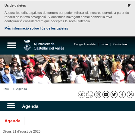
Ús de galetes
Aquest lloc utilitza galetes de tercers per poder millorar els nostres serveis a partir de
l'anàlisi de la teva navegació. Si continues navegant sense canviar la teva
configuració considerarem que acceptes la seva utilització.
Més informació sobre l'ús de les galetes
Google Translate
Inici
Contacte
Inici
Agenda
Agenda
Agenda
Dijous 21 d'agost de 2025