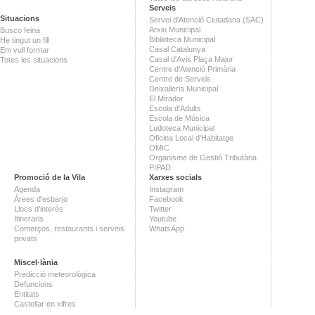
Serveis
Situacions
Servei d'Atenció Ciutadana (SAC)
Arxiu Municipal
Busco feina
Biblioteca Municipal
He tingut un fill
Casal Catalunya
Em vull formar
Casal d'Avis Plaça Major
Totes les situacions
Centre d'Atenció Primària
Centre de Serveis
Deixalleria Municipal
El Mirador
Escola d'Adults
Escola de Música
Ludoteca Municipal
Oficina Local d'Habitatge
OMIC
Organisme de Gestió Tributària
PIPAD
Promoció de la Vila
Xarxes socials
Agenda
Instagram
Àrees d'esbarjo
Facebook
Llocs d'interès
Twitter
Itineraris
Youtube
Comerços, restaurants i serveis
WhatsApp
privats
Miscel·lània
Predicció meteorològica
Defuncions
Entitats
Castellar en xifres