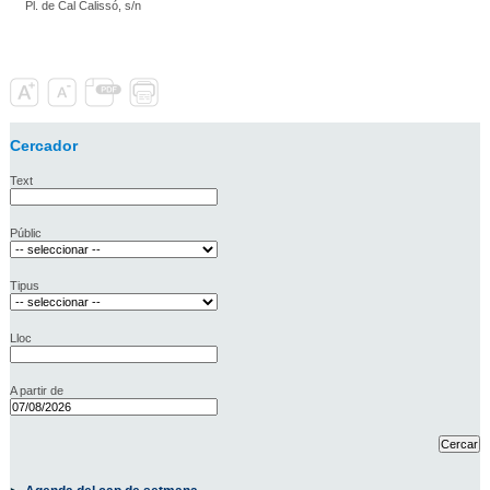
Pl. de Cal Calissó, s/n
Cercador
Text
Públic
Tipus
Lloc
A partir de