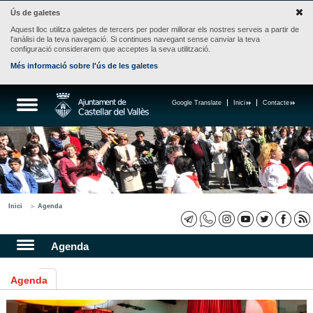
Ús de galetes
Aquest lloc utilitza galetes de tercers per poder millorar els nostres serveis a partir de
l'anàlisi de la teva navegació. Si continues navegant sense canviar la teva
configuració considerarem que acceptes la seva utilització.
Més informació sobre l'ús de les galetes
Google Translate
Inici
Contacte
Inici
Agenda
Agenda
Agenda