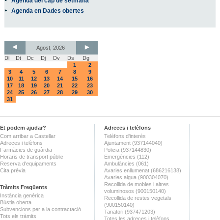
Agenda del cap de setmana
Agenda en Dades obertes
Agost, 2026
Dl
Dt
Dc
Dj
Dv
Ds
Dg
1
2
3
4
5
6
7
8
9
10
11
12
13
14
15
16
17
18
19
20
21
22
23
24
25
26
27
28
29
30
31
Et podem ajudar?
Adreces i telèfons
Com arribar a Castellar
Telèfons d'interès
Adreces i telèfons
Ajuntament (937144040)
Farmàcies de guàrdia
Policia (937144830)
Horaris de transport públic
Emergències (112)
Reserva d'equipaments
Ambulàncies (061)
Cita prèvia
Avaries enllumenat (686216138)
Avaries aigua (900304070)
Recollida de mobles i altres
Tràmits Freqüents
voluminosos (900150140)
Instància genèrica
Recollida de restes vegetals
Bústia oberta
(900150140)
Subvencions per a la contractació
Tanatori (937471203)
Tots els tràmits
Totes les adreces i telèfons