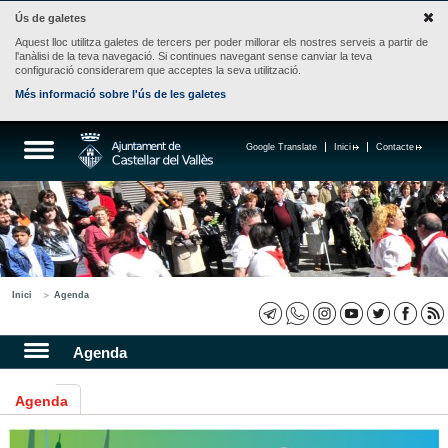
Ús de galetes
Aquest lloc utilitza galetes de tercers per poder millorar els nostres serveis a partir de
l'anàlisi de la teva navegació. Si continues navegant sense canviar la teva
configuració considerarem que acceptes la seva utilització.
Més informació sobre l'ús de les galetes
Google Translate
Inici
Contacte
Inici
Agenda
Agenda
Agenda