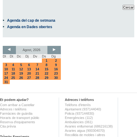
Agenda del cap de setmana
Agenda en Dades obertes
Agost, 2026
Dl
Dt
Dc
Dj
Dv
Ds
Dg
1
2
3
4
5
6
7
8
9
10
11
12
13
14
15
16
17
18
19
20
21
22
23
24
25
26
27
28
29
30
31
Et podem ajudar?
Adreces i telèfons
Com arribar a Castellar
Telèfons d'interès
Adreces i telèfons
Ajuntament (937144040)
Farmàcies de guàrdia
Policia (937144830)
Horaris de transport públic
Emergències (112)
Reserva d'equipaments
Ambulàncies (061)
Cita prèvia
Avaries enllumenat (686216138)
Avaries aigua (900304070)
Recollida de mobles i altres
Tràmits Freqüents