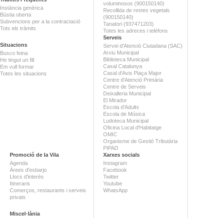
voluminosos (900150140)
Instància genèrica
Recollida de restes vegetals
Bústia oberta
(900150140)
Subvencions per a la contractació
Tanatori (937471203)
Tots els tràmits
Totes les adreces i telèfons
Serveis
Situacions
Servei d'Atenció Ciutadana (SAC)
Arxiu Municipal
Busco feina
Biblioteca Municipal
He tingut un fill
Casal Catalunya
Em vull formar
Casal d'Avis Plaça Major
Totes les situacions
Centre d'Atenció Primària
Centre de Serveis
Deixalleria Municipal
El Mirador
Escola d'Adults
Escola de Música
Ludoteca Municipal
Oficina Local d'Habitatge
OMIC
Organisme de Gestió Tributària
PIPAD
Promoció de la Vila
Xarxes socials
Agenda
Instagram
Àrees d'esbarjo
Facebook
Llocs d'interès
Twitter
Itineraris
Youtube
Comerços, restaurants i serveis
WhatsApp
privats
Miscel·lània