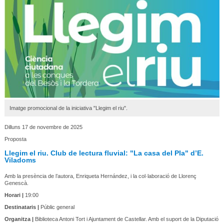
Imatge promocional de la iniciativa "Llegim el riu".
Dilluns 17 de novembre de 2025
Proposta
Llegim el riu. Club de lectura fluvial: "La casa del Pla" d’E.
Viladoms
Amb la presència de l’autora, Enriqueta Hernández, i la col·laboració de Llorenç
Genescà.
Horari |
19:00
Destinataris |
Públic general
Organitza |
Biblioteca Antoni Tort i Ajuntament de Castellar. Amb el suport de la Diputació