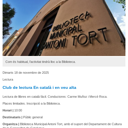
Com és habitual, l'activitat tindrà lloc a la Biblioteca.
Dimarts 18 de novembre de 2025
Lectura
Club de lectura En català i en veu alta
Lectura de llibres en català fàcil. Conductores: Carme Muñoz i Mercè Roca.
Places limitades. Inscripció a la Biblioteca.
Horari |
10:00
Destinataris |
Públic general
Organitza |
Biblioteca Municipal Antoni Tort, amb el suport del Departament de Cultura
de la Generalitat de Catalunya