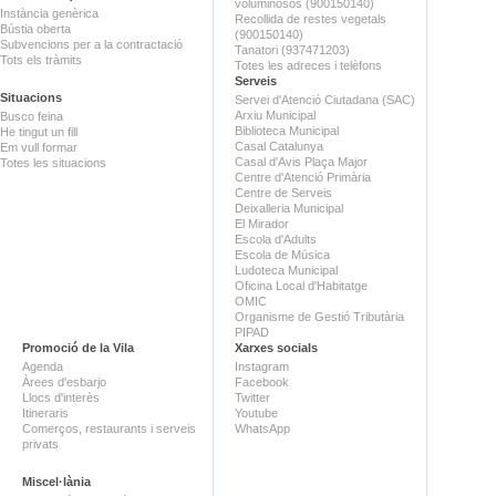
voluminosos (900150140)
Instància genèrica
Recollida de restes vegetals
Bústia oberta
(900150140)
Subvencions per a la contractació
Tanatori (937471203)
Tots els tràmits
Totes les adreces i telèfons
Serveis
Situacions
Servei d'Atenció Ciutadana (SAC)
Arxiu Municipal
Busco feina
Biblioteca Municipal
He tingut un fill
Casal Catalunya
Em vull formar
Casal d'Avis Plaça Major
Totes les situacions
Centre d'Atenció Primària
Centre de Serveis
Deixalleria Municipal
El Mirador
Escola d'Adults
Escola de Música
Ludoteca Municipal
Oficina Local d'Habitatge
OMIC
Organisme de Gestió Tributària
PIPAD
Promoció de la Vila
Xarxes socials
Agenda
Instagram
Àrees d'esbarjo
Facebook
Llocs d'interès
Twitter
Itineraris
Youtube
Comerços, restaurants i serveis
WhatsApp
privats
Miscel·lània