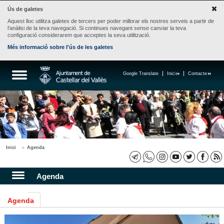
Ús de galetes
Aquest lloc utilitza galetes de tercers per poder millorar els nostres serveis a partir de
l'anàlisi de la teva navegació. Si continues navegant sense canviar la teva
configuració considerarem que acceptes la seva utilització.
Més informació sobre l'ús de les galetes
Google Translate
Inici
Contacte
Inici
Agenda
Agenda
Agenda