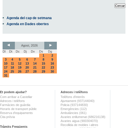
Agenda del cap de setmana
Agenda en Dades obertes
Agost, 2026
Dl
Dt
Dc
Dj
Dv
Ds
Dg
1
2
3
4
5
6
7
8
9
10
11
12
13
14
15
16
17
18
19
20
21
22
23
24
25
26
27
28
29
30
31
Et podem ajudar?
Adreces i telèfons
Com arribar a Castellar
Telèfons d'interès
Adreces i telèfons
Ajuntament (937144040)
Farmàcies de guàrdia
Policia (937144830)
Horaris de transport públic
Emergències (112)
Reserva d'equipaments
Ambulàncies (061)
Cita prèvia
Avaries enllumenat (686216138)
Avaries aigua (900304070)
Recollida de mobles i altres
Tràmits Freqüents