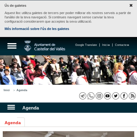
Ús de galetes
Aquest lloc utilitza galetes de tercers per poder millorar els nostres serveis a partir de
l'anàlisi de la teva navegació. Si continues navegant sense canviar la teva
configuració considerarem que acceptes la seva utilització.
Més informació sobre l'ús de les galetes
Google Translate
Inici
Contacte
Inici
Agenda
Agenda
Agenda