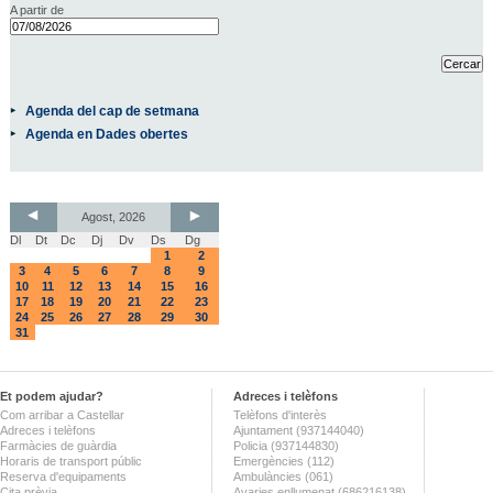
A partir de
Agenda del cap de setmana
Agenda en Dades obertes
Agost, 2026
Dl
Dt
Dc
Dj
Dv
Ds
Dg
1
2
3
4
5
6
7
8
9
10
11
12
13
14
15
16
17
18
19
20
21
22
23
24
25
26
27
28
29
30
31
Et podem ajudar?
Adreces i telèfons
Com arribar a Castellar
Telèfons d'interès
Adreces i telèfons
Ajuntament (937144040)
Farmàcies de guàrdia
Policia (937144830)
Horaris de transport públic
Emergències (112)
Reserva d'equipaments
Ambulàncies (061)
Cita prèvia
Avaries enllumenat (686216138)