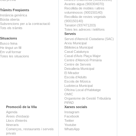
Avaries aigua (900304070)
Recollida de mobles i altres
Tràmits Freqüents
voluminosos (900150140)
Instància genèrica
Recollida de restes vegetals
Bústia oberta
(900150140)
Subvencions per a la contractació
Tanatori (937471203)
Tots els tràmits
Totes les adreces i telèfons
Serveis
Situacions
Servei d'Atenció Ciutadana (SAC)
Arxiu Municipal
Busco feina
Biblioteca Municipal
He tingut un fill
Casal Catalunya
Em vull formar
Casal d'Avis Plaça Major
Totes les situacions
Centre d'Atenció Primària
Centre de Serveis
Deixalleria Municipal
El Mirador
Escola d'Adults
Escola de Música
Ludoteca Municipal
Oficina Local d'Habitatge
OMIC
Organisme de Gestió Tributària
PIPAD
Promoció de la Vila
Xarxes socials
Agenda
Instagram
Àrees d'esbarjo
Facebook
Llocs d'interès
Twitter
Itineraris
Youtube
Comerços, restaurants i serveis
WhatsApp
privats