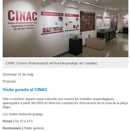
CINAC (Centre d’Interpretació del Nucli Arqueològic de Castellar).
Diumenge 31 de maig
Proposta
Visita guiada al CINAC
Vine a conèixer aquest espai expositiu que mostra les troballes arqueològiques
aparegudes a partir del 2003 en diverses campanyes d’excavació de la zona de la plaça
Major.
Les visites inclouran guiatge.
Horari |
De 10 a 14 h
Destinataris |
Públic general