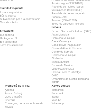
Avaries aigua (900304070)
Recollida de mobles i altres
Tràmits Freqüents
voluminosos (900150140)
Instància genèrica
Recollida de restes vegetals
Bústia oberta
(900150140)
Subvencions per a la contractació
Tanatori (937471203)
Tots els tràmits
Totes les adreces i telèfons
Serveis
Situacions
Servei d'Atenció Ciutadana (SAC)
Arxiu Municipal
Busco feina
Biblioteca Municipal
He tingut un fill
Casal Catalunya
Em vull formar
Casal d'Avis Plaça Major
Totes les situacions
Centre d'Atenció Primària
Centre de Serveis
Deixalleria Municipal
El Mirador
Escola d'Adults
Escola de Música
Ludoteca Municipal
Oficina Local d'Habitatge
OMIC
Organisme de Gestió Tributària
PIPAD
Promoció de la Vila
Xarxes socials
Agenda
Instagram
Àrees d'esbarjo
Facebook
Llocs d'interès
Twitter
Itineraris
Youtube
Comerços, restaurants i serveis
WhatsApp
privats