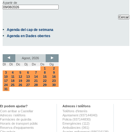
A partir de
Agenda del cap de setmana
Agenda en Dades obertes
Agost, 2026
Dl
Dt
Dc
Dj
Dv
Ds
Dg
1
2
3
4
5
6
7
8
9
10
11
12
13
14
15
16
17
18
19
20
21
22
23
24
25
26
27
28
29
30
31
Et podem ajudar?
Adreces i telèfons
Com arribar a Castellar
Telèfons d'interès
Adreces i telèfons
Ajuntament (937144040)
Farmàcies de guàrdia
Policia (937144830)
Horaris de transport públic
Emergències (112)
Reserva d'equipaments
Ambulàncies (061)
Cita prèvia
Avaries enllumenat (686216138)