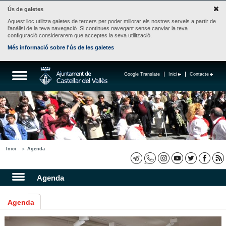
Ús de galetes
Aquest lloc utilitza galetes de tercers per poder millorar els nostres serveis a partir de
l'anàlisi de la teva navegació. Si continues navegant sense canviar la teva
configuració considerarem que acceptes la seva utilització.
Més informació sobre l'ús de les galetes
Google Translate
Inici
Contacte
Inici
Agenda
Agenda
Agenda