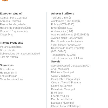
Et podem ajudar?
Adreces i telèfons
Com arribar a Castellar
Telèfons d'interès
Adreces i telèfons
Ajuntament (937144040)
Farmàcies de guàrdia
Policia (937144830)
Horaris de transport públic
Emergències (112)
Reserva d'equipaments
Ambulàncies (061)
Cita prèvia
Avaries enllumenat (686216138)
Avaries aigua (900304070)
Recollida de mobles i altres
Tràmits Freqüents
voluminosos (900150140)
Instància genèrica
Recollida de restes vegetals
Bústia oberta
(900150140)
Subvencions per a la contractació
Tanatori (937471203)
Tots els tràmits
Totes les adreces i telèfons
Serveis
Situacions
Servei d'Atenció Ciutadana (SAC)
Arxiu Municipal
Busco feina
Biblioteca Municipal
He tingut un fill
Casal Catalunya
Em vull formar
Casal d'Avis Plaça Major
Totes les situacions
Centre d'Atenció Primària
Centre de Serveis
Deixalleria Municipal
El Mirador
Escola d'Adults
Escola de Música
Ludoteca Municipal
Oficina Local d'Habitatge