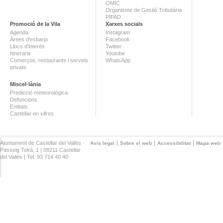
OMIC
Organisme de Gestió Tributària
PIPAD
Promoció de la Vila
Xarxes socials
Agenda
Instagram
Àrees d'esbarjo
Facebook
Llocs d'interès
Twitter
Itineraris
Youtube
Comerços, restaurants i serveis
WhatsApp
privats
Miscel·lània
Predicció meteorològica
Defuncions
Entitats
Castellar en xifres
Ajuntament de Castellar del Vallès ·
Avís legal
Sobre el web
Accessibilitat
Mapa web
Passeig Tolrà, 1 | 08211 Castellar
del Vallès | Tel. 93 714 40 40