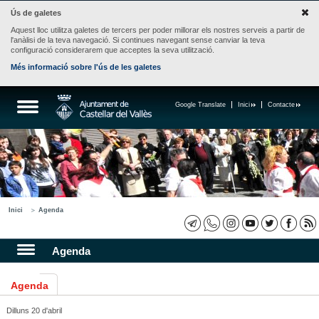
Ús de galetes
Aquest lloc utilitza galetes de tercers per poder millorar els nostres serveis a partir de
l'anàlisi de la teva navegació. Si continues navegant sense canviar la teva
configuració considerarem que acceptes la seva utilització.
Més informació sobre l'ús de les galetes
Google Translate
Inici
Contacte
Inici
Agenda
Agenda
Agenda
Dilluns 20 d'abril