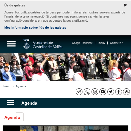
Ús de galetes
Aquest lloc utilitza galetes de tercers per poder millorar els nostres serveis a partir de
l'anàlisi de la teva navegació. Si continues navegant sense canviar la teva
configuració considerarem que acceptes la seva utilització.
Més informació sobre l'ús de les galetes
Google Translate
Inici
Contacte
Inici
Agenda
Agenda
Agenda