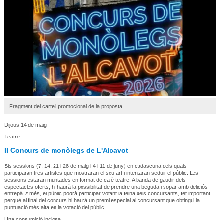
Fragment del cartell promocional de la proposta.
Dijous 14 de maig
Teatre
II Concurs de monòlegs de L'Alcavot
Sis sessions (7, 14, 21 i 28 de maig i 4 i 11 de juny) en cadascuna dels quals
participaran tres artistes que mostraran el seu art i intentaran seduir el públic. Les
sessions estaran muntades en format de cafè teatre. A banda de gaudir dels
espectacles oferts, hi haurà la possibilitat de prendre una beguda i sopar amb deliciós
entrepà. A més, el públic podrà participar votant la feina dels concursants, fet important
perquè al final del concurs hi haurà un premi especial al concursant que obtingui la
puntuació més alta en la votació del públic.
Una consumició inclosa.