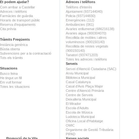
Et podem ajudar?
Adreces i telèfons
Com arribar a Castellar
Telèfons d'interès
Adreces i telèfons
Ajuntament (937144040)
Farmàcies de guàrdia
Policia (937144830)
Horaris de transport públic
Emergències (112)
Reserva d'equipaments
Ambulàncies (061)
Cita prèvia
Avaries enllumenat (686216138)
Avaries aigua (900304070)
Recollida de mobles i altres
Tràmits Freqüents
voluminosos (900150140)
Instància genèrica
Recollida de restes vegetals
Bústia oberta
(900150140)
Subvencions per a la contractació
Tanatori (937471203)
Tots els tràmits
Totes les adreces i telèfons
Serveis
Situacions
Servei d'Atenció Ciutadana (SAC)
Arxiu Municipal
Busco feina
Biblioteca Municipal
He tingut un fill
Casal Catalunya
Em vull formar
Casal d'Avis Plaça Major
Totes les situacions
Centre d'Atenció Primària
Centre de Serveis
Deixalleria Municipal
El Mirador
Escola d'Adults
Escola de Música
Ludoteca Municipal
Oficina Local d'Habitatge
OMIC
Organisme de Gestió Tributària
PIPAD
Promoció de la Vila
Xarxes socials