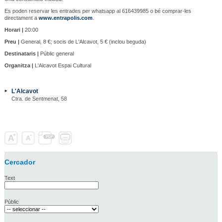
Es poden reservar les entrades per whatsapp al 616439985 o bé comprar-les
directament a
www.entrapolis.com
.
Horari |
20:00
Preu |
General, 8 €; socis de L'Alcavot, 5 € (inclou beguda)
Destinataris |
Públic general
Organitza |
L'Alcavot Espai Cultural
L'Alcavot
Ctra. de Sentmenat, 58
Cercador
Text
Públic