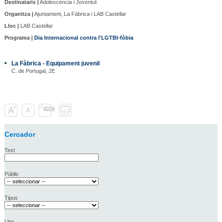
Destinataris |
Adolescència i Joventut
Organitza |
Ajuntament, La Fàbrica i LAB Castellar
Lloc |
LAB Castellar
Programa |
Dia Internacional contra l'LGTBI-fòbia
La Fàbrica - Equipament juvenil
C. de Portugal, 2E
Cercador
Text
Públic
Tipus
Lloc