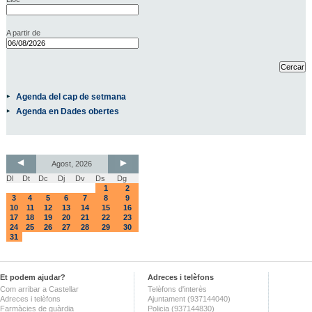
A partir de
Agenda del cap de setmana
Agenda en Dades obertes
Agost, 2026
Dl
Dt
Dc
Dj
Dv
Ds
Dg
1
2
3
4
5
6
7
8
9
10
11
12
13
14
15
16
17
18
19
20
21
22
23
24
25
26
27
28
29
30
31
Et podem ajudar?
Adreces i telèfons
Com arribar a Castellar
Telèfons d'interès
Adreces i telèfons
Ajuntament (937144040)
Farmàcies de guàrdia
Policia (937144830)