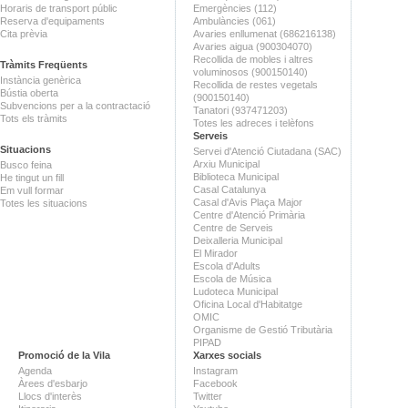
Horaris de transport públic
Emergències (112)
Reserva d'equipaments
Ambulàncies (061)
Cita prèvia
Avaries enllumenat (686216138)
Avaries aigua (900304070)
Recollida de mobles i altres
Tràmits Freqüents
voluminosos (900150140)
Instància genèrica
Recollida de restes vegetals
Bústia oberta
(900150140)
Subvencions per a la contractació
Tanatori (937471203)
Tots els tràmits
Totes les adreces i telèfons
Serveis
Situacions
Servei d'Atenció Ciutadana (SAC)
Arxiu Municipal
Busco feina
Biblioteca Municipal
He tingut un fill
Casal Catalunya
Em vull formar
Casal d'Avis Plaça Major
Totes les situacions
Centre d'Atenció Primària
Centre de Serveis
Deixalleria Municipal
El Mirador
Escola d'Adults
Escola de Música
Ludoteca Municipal
Oficina Local d'Habitatge
OMIC
Organisme de Gestió Tributària
PIPAD
Promoció de la Vila
Xarxes socials
Agenda
Instagram
Àrees d'esbarjo
Facebook
Llocs d'interès
Twitter