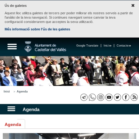
Ús de galetes
Aquest lloc utilitza galetes de tercers per poder millorar els nostres serveis a partir de
l'anàlisi de la teva navegació. Si continues navegant sense canviar la teva
configuració considerarem que acceptes la seva utilització.
Més informació sobre l'ús de les galetes
Google Translate
Inici
Contacte
Inici
Agenda
Agenda
Agenda