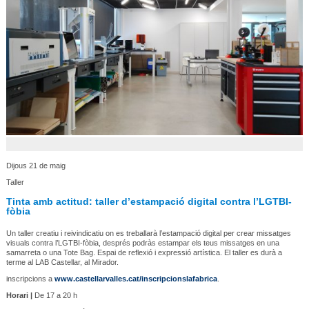
Dijous 21 de maig
Taller
Tinta amb actitud: taller d’estampació digital contra l’LGTBI-
fòbia
Un taller creatiu i reivindicatiu on es treballarà l’estampació digital per crear missatges
visuals contra l’LGTBI-fòbia, després podràs estampar els teus missatges en una
samarreta o una Tote Bag. Espai de reflexió i expressió artística. El taller es durà a
terme al LAB Castellar, al Mirador.
inscripcions a
www.castellarvalles.cat/inscripcionslafabrica
.
Horari |
De 17 a 20 h