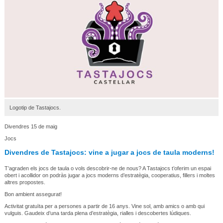
Logotip de Tastajocs.
Divendres 15 de maig
Jocs
Divendres de Tastajocs: vine a jugar a jocs de taula moderns!
T’agraden els jocs de taula o vols descobrir-ne de nous? A Tastajocs t’oferim un espai
obert i acollidor on podràs jugar a jocs moderns d’estratègia, cooperatius, fillers i moltes
altres propostes.
Bon ambient assegurat!
Activitat gratuïta per a persones a partir de 16 anys. Vine sol, amb amics o amb qui
vulguis. Gaudeix d’una tarda plena d’estratègia, rialles i descobertes lúdiques.