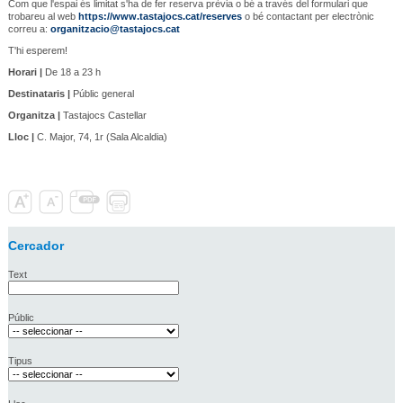
Com que l'espai és limitat s'ha de fer reserva prèvia o bé a través del formulari que
trobareu al web
https://www.tastajocs.cat/reserves
o bé contactant per electrònic
correu a:
organitzacio@tastajocs.cat
T'hi esperem!
Horari |
De 18 a 23 h
Destinataris |
Públic general
Organitza |
Tastajocs Castellar
Lloc |
C. Major, 74, 1r (Sala Alcaldia)
Cercador
Text
Públic
Tipus