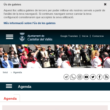
Ús de galetes
Aquest lloc utilitza galetes de tercers per poder millorar els nostres serveis a partir de
l'anàlisi de la teva navegació. Si continues navegant sense canviar la teva
configuració considerarem que acceptes la seva utilització.
Més informació sobre l'ús de les galetes
Google Translate
Inici
Contacte
Inici
Agenda
Agenda
Agenda