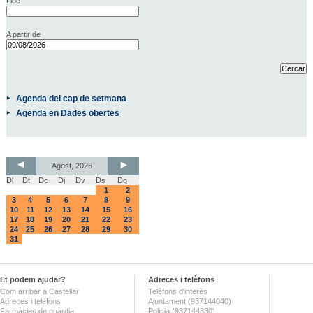
Lloc
A partir de
Agenda del cap de setmana
Agenda en Dades obertes
Agost, 2026
Dl
Dt
Dc
Dj
Dv
Ds
Dg
1
2
3
4
5
6
7
8
9
10
11
12
13
14
15
16
17
18
19
20
21
22
23
24
25
26
27
28
29
30
31
Et podem ajudar?
Adreces i telèfons
Com arribar a Castellar
Telèfons d'interès
Adreces i telèfons
Ajuntament (937144040)
Farmàcies de guàrdia
Policia (937144830)