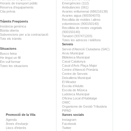
Horaris de transport públic
Emergències (112)
Reserva d'equipaments
Ambulàncies (061)
Cita prèvia
Avaries enllumenat (686216138)
Avaries aigua (900304070)
Recollida de mobles i altres
Tràmits Freqüents
voluminosos (900150140)
Instància genèrica
Recollida de restes vegetals
Bústia oberta
(900150140)
Subvencions per a la contractació
Tanatori (937471203)
Tots els tràmits
Totes les adreces i telèfons
Serveis
Situacions
Servei d'Atenció Ciutadana (SAC)
Arxiu Municipal
Busco feina
Biblioteca Municipal
He tingut un fill
Casal Catalunya
Em vull formar
Casal d'Avis Plaça Major
Totes les situacions
Centre d'Atenció Primària
Centre de Serveis
Deixalleria Municipal
El Mirador
Escola d'Adults
Escola de Música
Ludoteca Municipal
Oficina Local d'Habitatge
OMIC
Organisme de Gestió Tributària
PIPAD
Promoció de la Vila
Xarxes socials
Agenda
Instagram
Àrees d'esbarjo
Facebook
Llocs d'interès
Twitter