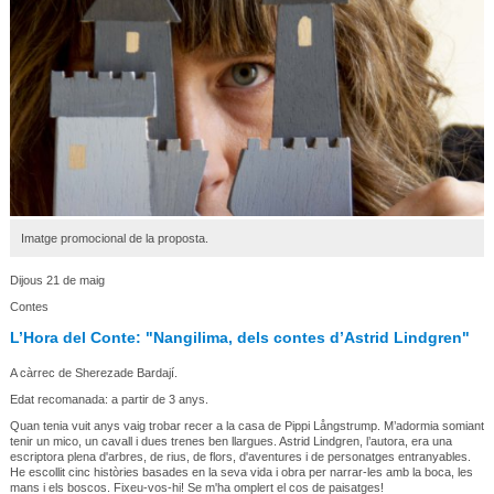
Imatge promocional de la proposta.
Dijous 21 de maig
Contes
L’Hora del Conte: "Nangilima, dels contes d’Astrid Lindgren"
A càrrec de Sherezade Bardají.
Edat recomanada: a partir de 3 anys.
Quan tenia vuit anys vaig trobar recer a la casa de Pippi Långstrump. M’adormia somiant
tenir un mico, un cavall i dues trenes ben llargues. Astrid Lindgren, l’autora, era una
escriptora plena d'arbres, de rius, de flors, d'aventures i de personatges entranyables.
He escollit cinc històries basades en la seva vida i obra per narrar-les amb la boca, les
mans i els boscos. Fixeu-vos-hi! Se m'ha omplert el cos de paisatges!