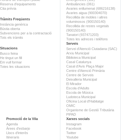
Reserva d'equipaments
Ambulàncies (061)
Cita prèvia
Avaries enllumenat (686216138)
Avaries aigua (900304070)
Recollida de mobles i altres
Tràmits Freqüents
voluminosos (900150140)
Instància genèrica
Recollida de restes vegetals
Bústia oberta
(900150140)
Subvencions per a la contractació
Tanatori (937471203)
Tots els tràmits
Totes les adreces i telèfons
Serveis
Situacions
Servei d'Atenció Ciutadana (SAC)
Arxiu Municipal
Busco feina
Biblioteca Municipal
He tingut un fill
Casal Catalunya
Em vull formar
Casal d'Avis Plaça Major
Totes les situacions
Centre d'Atenció Primària
Centre de Serveis
Deixalleria Municipal
El Mirador
Escola d'Adults
Escola de Música
Ludoteca Municipal
Oficina Local d'Habitatge
OMIC
Organisme de Gestió Tributària
PIPAD
Promoció de la Vila
Xarxes socials
Agenda
Instagram
Àrees d'esbarjo
Facebook
Llocs d'interès
Twitter
Itineraris
Youtube