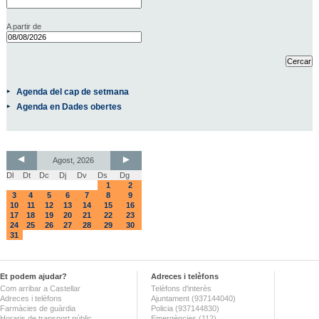
A partir de
Agenda del cap de setmana
Agenda en Dades obertes
Agost, 2026
Dl
Dt
Dc
Dj
Dv
Ds
Dg
1
2
3
4
5
6
7
8
9
10
11
12
13
14
15
16
17
18
19
20
21
22
23
24
25
26
27
28
29
30
31
Et podem ajudar?
Adreces i telèfons
Com arribar a Castellar
Telèfons d'interès
Adreces i telèfons
Ajuntament (937144040)
Farmàcies de guàrdia
Policia (937144830)
Horaris de transport públic
Emergències (112)