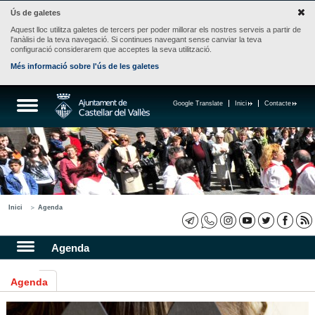
Ús de galetes
Aquest lloc utilitza galetes de tercers per poder millorar els nostres serveis a partir de
l'anàlisi de la teva navegació. Si continues navegant sense canviar la teva
configuració considerarem que acceptes la seva utilització.
Més informació sobre l'ús de les galetes
Google Translate
Inici
Contacte
Inici
Agenda
Agenda
Agenda