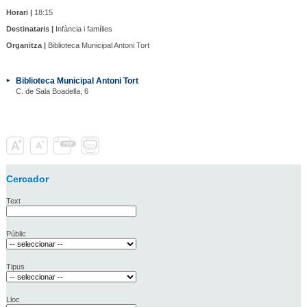
Horari |
18:15
Destinataris |
Infància i famílies
Organitza |
Biblioteca Municipal Antoni Tort
Biblioteca Municipal Antoni Tort
C. de Sala Boadella, 6
Cercador
Text
Públic
Tipus
Lloc