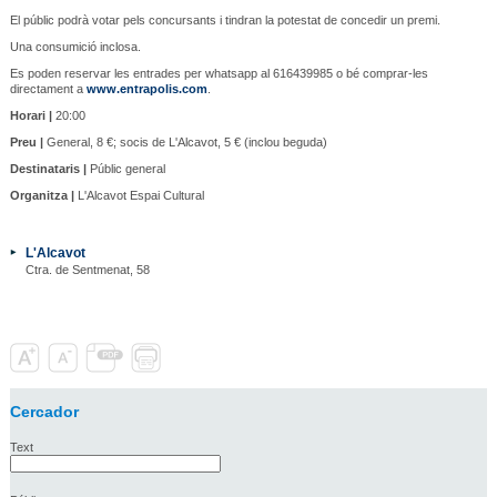
El públic podrà votar pels concursants i tindran la potestat de concedir un premi.
Una consumició inclosa.
Es poden reservar les entrades per whatsapp al 616439985 o bé comprar-les
directament a
www.entrapolis.com
.
Horari |
20:00
Preu |
General, 8 €; socis de L'Alcavot, 5 € (inclou beguda)
Destinataris |
Públic general
Organitza |
L'Alcavot Espai Cultural
L'Alcavot
Ctra. de Sentmenat, 58
Cercador
Text