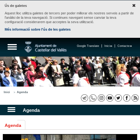
Ús de galetes
Aquest lloc utilitza galetes de tercers per poder millorar els nostres serveis a partir de
l'anàlisi de la teva navegació. Si continues navegant sense canviar la teva
configuració considerarem que acceptes la seva utilització.
Més informació sobre l'ús de les galetes
Google Translate
Inici
Contacte
Inici
Agenda
Agenda
Agenda