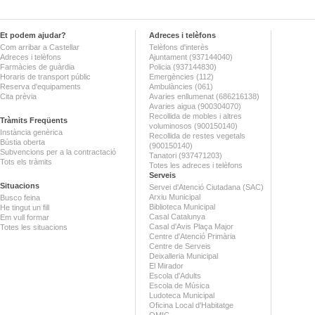
Et podem ajudar?
Adreces i telèfons
Com arribar a Castellar
Telèfons d'interès
Adreces i telèfons
Ajuntament (937144040)
Farmàcies de guàrdia
Policia (937144830)
Horaris de transport públic
Emergències (112)
Reserva d'equipaments
Ambulàncies (061)
Cita prèvia
Avaries enllumenat (686216138)
Avaries aigua (900304070)
Recollida de mobles i altres
Tràmits Freqüents
voluminosos (900150140)
Instància genèrica
Recollida de restes vegetals
Bústia oberta
(900150140)
Subvencions per a la contractació
Tanatori (937471203)
Tots els tràmits
Totes les adreces i telèfons
Serveis
Situacions
Servei d'Atenció Ciutadana (SAC)
Arxiu Municipal
Busco feina
Biblioteca Municipal
He tingut un fill
Casal Catalunya
Em vull formar
Casal d'Avis Plaça Major
Totes les situacions
Centre d'Atenció Primària
Centre de Serveis
Deixalleria Municipal
El Mirador
Escola d'Adults
Escola de Música
Ludoteca Municipal
Oficina Local d'Habitatge
OMIC