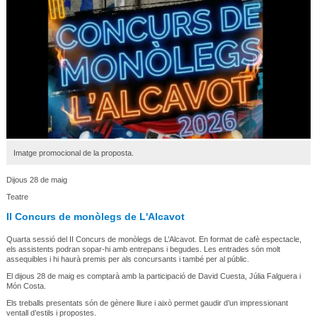
Imatge promocional de la proposta.
Dijous 28 de maig
Teatre
II Concurs de monòlegs de L'Alcavot
Quarta sessió del II Concurs de monòlegs de L’Alcavot. En format de cafè espectacle,
els assistents podran sopar-hi amb entrepans i begudes. Les entrades són molt
assequibles i hi haurà premis per als concursants i també per al públic.
El dijous 28 de maig es comptarà amb la participació de David Cuesta, Júlia Falguera i
Món Costa.
Els treballs presentats són de gènere lliure i això permet gaudir d’un impressionant
ventall d’estils i propostes.