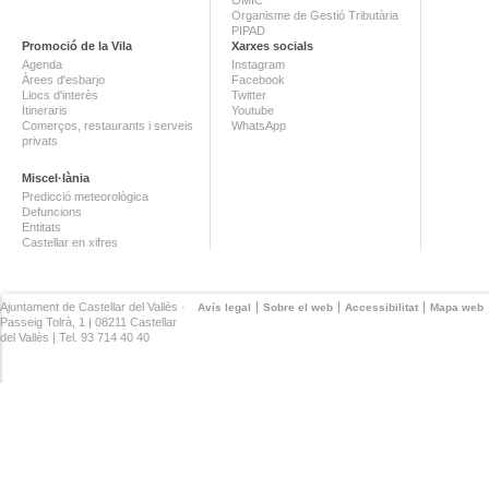
Organisme de Gestió Tributària
PIPAD
Promoció de la Vila
Xarxes socials
Agenda
Instagram
Àrees d'esbarjo
Facebook
Llocs d'interès
Twitter
Itineraris
Youtube
Comerços, restaurants i serveis
WhatsApp
privats
Miscel·lània
Predicció meteorològica
Defuncions
Entitats
Castellar en xifres
Ajuntament de Castellar del Vallès ·
Avís legal
Sobre el web
Accessibilitat
Mapa web
Passeig Tolrà, 1 | 08211 Castellar
del Vallès | Tel. 93 714 40 40