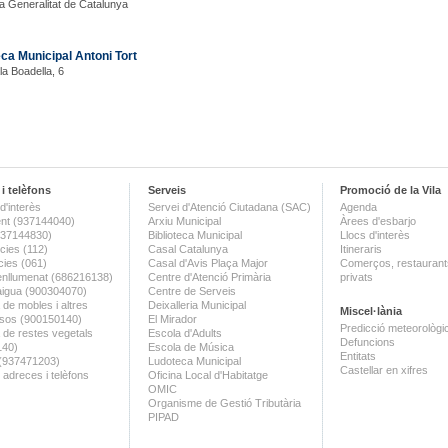
la Generalitat de Catalunya
eca Municipal Antoni Tort
la Boadella, 6
i telèfons
Serveis
Promoció de la Vila
d'interès
Servei d'Atenció Ciutadana (SAC)
Agenda
nt (937144040)
Arxiu Municipal
Àrees d'esbarjo
(937144830)
Biblioteca Municipal
Llocs d'interès
ies (112)
Casal Catalunya
Itineraris
ies (061)
Casal d'Avis Plaça Major
Comerços, restaurants
enllumenat (686216138)
Centre d'Atenció Primària
privats
aigua (900304070)
Centre de Serveis
 de mobles i altres
Deixalleria Municipal
Miscel·lània
sos (900150140)
El Mirador
Predicció meteorològi
a de restes vegetals
Escola d'Adults
Defuncions
140)
Escola de Música
Entitats
 (937471203)
Ludoteca Municipal
Castellar en xifres
 adreces i telèfons
Oficina Local d'Habitatge
OMIC
Organisme de Gestió Tributària
PIPAD