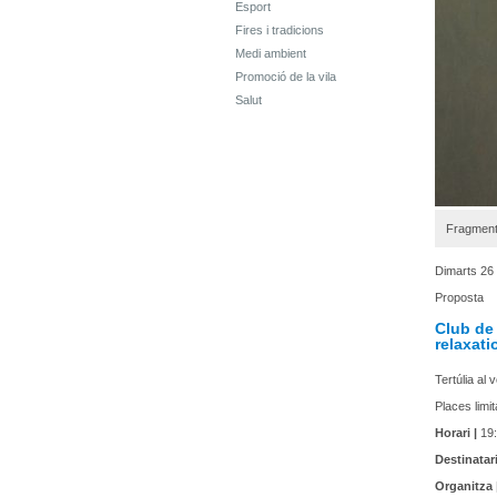
Esport
Fires i tradicions
Medi ambient
Promoció de la vila
Salut
Fragment 
Dimarts 26
Proposta
Club de
relaxati
Tertúlia al 
Places limit
Horari |
19:
Destinatari
Organitza 