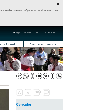
sense canviar la teva configuració considerarem que
Google Translate
Inici
Contacte
ern Obert
Seu electrònica
Cercador