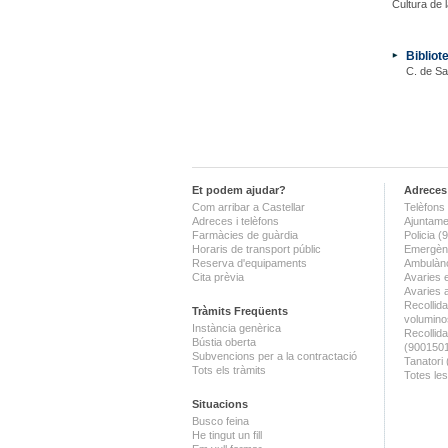
Cultura de 
Bibliot
C. de Sa
Et podem ajudar?
Adreces 
Com arribar a Castellar
Telèfons 
Adreces i telèfons
Ajuntame
Farmàcies de guàrdia
Policia 
Horaris de transport públic
Emergènc
Reserva d'equipaments
Ambulànc
Cita prèvia
Avaries 
Avaries 
Recollida
Tràmits Freqüents
volumino
Instància genèrica
Recollid
Bústia oberta
(900150
Subvencions per a la contractació
Tanatori
Tots els tràmits
Totes les
Situacions
Busco feina
He tingut un fill