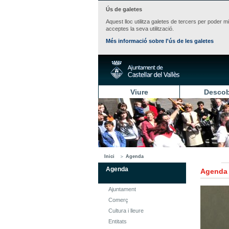
Ús de galetes
Aquest lloc utilitza galetes de tercers per poder m
acceptes la seva utilització.
Més informació sobre l'ús de les galetes
Viure
Descob
Inici
Agenda
Agenda
Agenda
Ajuntament
Comerç
Cultura i lleure
Entitats