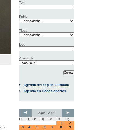
Text
Públic
Tipus
Lloc
A partir de
Agenda del cap de setmana
Agenda en Dades obertes
Agost, 2026
Dl
Dt
Dc
Dj
Dv
Ds
Dg
1
2
nt de
3
4
5
6
7
8
9