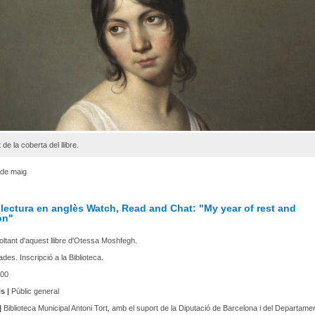
de la coberta del llibre.
 de maig
 lectura en anglès Watch, Read and Chat: "My year of rest and
on"
voltant d'aquest llibre d'Otessa Moshfegh.
ades. Inscripció a la Biblioteca.
00
s |
Públic general
|
Biblioteca Municipal Antoni Tort, amb el suport de la Diputació de Barcelona i del Departame