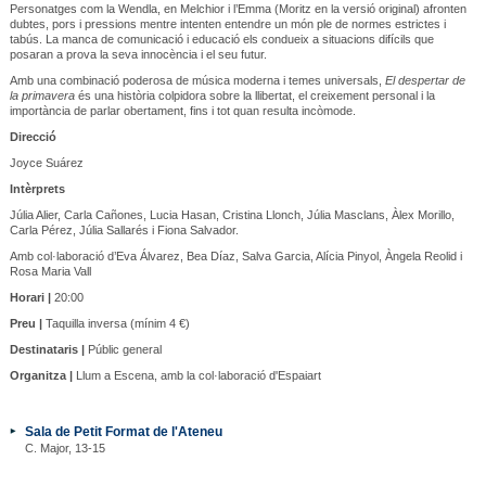
Personatges com la Wendla, en Melchior i l’Emma (Moritz en la versió original) afronten
dubtes, pors i pressions mentre intenten entendre un món ple de normes estrictes i
tabús. La manca de comunicació i educació els condueix a situacions difícils que
posaran a prova la seva innocència i el seu futur.
Amb una combinació poderosa de música moderna i temes universals,
El despertar de
la primavera
és una història colpidora sobre la llibertat, el creixement personal i la
importància de parlar obertament, fins i tot quan resulta incòmode.
Direcció
Joyce Suárez
Intèrprets
Júlia Alier, Carla Cañones, Lucia Hasan, Cristina Llonch, Júlia Masclans, Àlex Morillo,
Carla Pérez, Júlia Sallarés i Fiona Salvador.
Amb col·laboració d’Eva Álvarez, Bea Díaz, Salva Garcia, Alícia Pinyol, Àngela Reolid i
Rosa Maria Vall
Horari |
20:00
Preu |
Taquilla inversa (mínim 4 €)
Destinataris |
Públic general
Organitza |
Llum a Escena, amb la col·laboració d'Espaiart
Sala de Petit Format de l'Ateneu
C. Major, 13-15