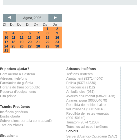
Agost, 2026
Dl
Dt
Dc
Dj
Dv
Ds
Dg
1
2
3
4
5
6
7
8
9
10
11
12
13
14
15
16
17
18
19
20
21
22
23
24
25
26
27
28
29
30
31
Et podem ajudar?
Adreces i telèfons
Com arribar a Castellar
Telèfons d'interès
Adreces i telèfons
Ajuntament (937144040)
Farmàcies de guàrdia
Policia (937144830)
Horaris de transport públic
Emergències (112)
Reserva d'equipaments
Ambulàncies (061)
Cita prèvia
Avaries enllumenat (686216138)
Avaries aigua (900304070)
Recollida de mobles i altres
Tràmits Freqüents
voluminosos (900150140)
Instància genèrica
Recollida de restes vegetals
Bústia oberta
(900150140)
Subvencions per a la contractació
Tanatori (937471203)
Tots els tràmits
Totes les adreces i telèfons
Serveis
Situacions
Servei d'Atenció Ciutadana (SAC)