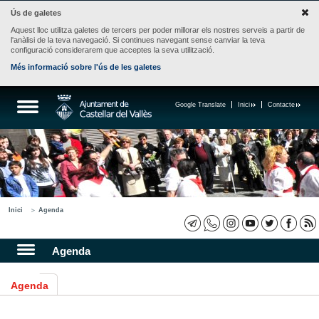
Ús de galetes
Aquest lloc utilitza galetes de tercers per poder millorar els nostres serveis a partir de
l'anàlisi de la teva navegació. Si continues navegant sense canviar la teva
configuració considerarem que acceptes la seva utilització.
Més informació sobre l'ús de les galetes
Google Translate
Inici
Contacte
Inici
Agenda
Agenda
Agenda