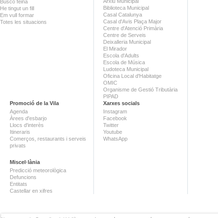
Arxiu Municipal
Busco feina
Biblioteca Municipal
He tingut un fill
Casal Catalunya
Em vull formar
Casal d'Avis Plaça Major
Totes les situacions
Centre d'Atenció Primària
Centre de Serveis
Deixalleria Municipal
El Mirador
Escola d'Adults
Escola de Música
Ludoteca Municipal
Oficina Local d'Habitatge
OMIC
Organisme de Gestió Tributària
PIPAD
Promoció de la Vila
Xarxes socials
Agenda
Instagram
Àrees d'esbarjo
Facebook
Llocs d'interès
Twitter
Itineraris
Youtube
Comerços, restaurants i serveis
WhatsApp
privats
Miscel·lània
Predicció meteorològica
Defuncions
Entitats
Castellar en xifres