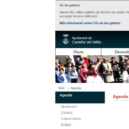
Ús de galetes
Aquest lloc utilitza galetes de tercers per poder m
acceptes la seva utilització.
Més informació sobre l'ús de les galetes
Viure
Descob
Inici
Agenda
Agenda
Agenda
Ajuntament
Comerç
Cultura i lleure
Entitats