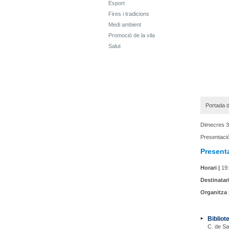
Esport
Fires i tradicions
Medi ambient
Promoció de la vila
Salut
Portada d
Dimecres 3
Presentaci
Presenta
Horari |
19:
Destinatari
Organitza 
Bibliot
C. de Sa