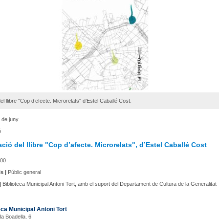
el llibre "Cop d’efecte. Microrelats" d’Estel Caballé Cost.
 de juny
ó
ció del llibre "Cop d’afecte. Microrelats", d’Estel Caballé Cost
00
s |
Públic general
|
Biblioteca Municipal Antoni Tort, amb el suport del Departament de Cultura de la Generalitat
eca Municipal Antoni Tort
la Boadella, 6