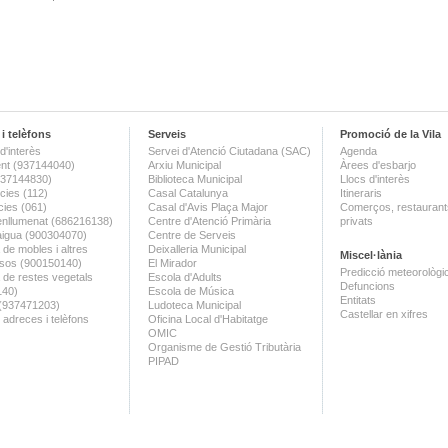
i telèfons
Serveis
Promoció de la Vila
d'interès
Servei d'Atenció Ciutadana (SAC)
Agenda
nt (937144040)
Arxiu Municipal
Àrees d'esbarjo
(937144830)
Biblioteca Municipal
Llocs d'interès
ies (112)
Casal Catalunya
Itineraris
ies (061)
Casal d'Avis Plaça Major
Comerços, restaurants
enllumenat (686216138)
Centre d'Atenció Primària
privats
aigua (900304070)
Centre de Serveis
 de mobles i altres
Deixalleria Municipal
Miscel·lània
sos (900150140)
El Mirador
Predicció meteorològi
a de restes vegetals
Escola d'Adults
Defuncions
140)
Escola de Música
Entitats
 (937471203)
Ludoteca Municipal
Castellar en xifres
 adreces i telèfons
Oficina Local d'Habitatge
OMIC
Organisme de Gestió Tributària
PIPAD