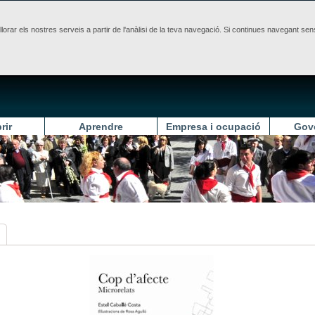
illorar els nostres serveis a partir de l'anàlisi de la teva navegació. Si continues navegant 
rir
Aprendre
Empresa i ocupació
Gov