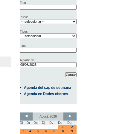
Text
Públic
Tipus
Lloc
A partir de
Agenda del cap de setmana
Agenda en Dades obertes
Agost, 2026
Dl
Dt
Dc
Dj
Dv
Ds
Dg
1
2
3
4
5
6
7
8
9