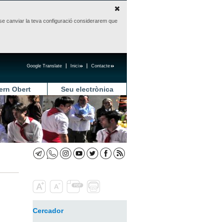
sense canviar la teva configuració considerarem que
Google Translate
Inici
Contacte
ern Obert
Seu electrònica
Cercador