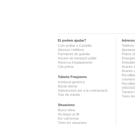
Et podem ajudar?
Adreces 
Com arribar a Castellar
Telèfons 
Adreces i telèfons
Ajuntame
Farmàcies de guàrdia
Policia 
Horaris de transport públic
Emergènc
Reserva d'equipaments
Ambulànc
Cita prèvia
Avaries 
Avaries 
Recollida
Tràmits Freqüents
volumino
Instància genèrica
Recollid
Bústia oberta
(900150
Subvencions per a la contractació
Tanatori
Tots els tràmits
Totes les
Situacions
Busco feina
He tingut un fill
Em vull formar
Totes les situacions