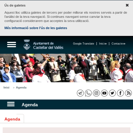
Ús de galetes
Aquest lloc utilitza galetes de tercers per poder millorar els nostres serveis a partir de
l'anàlisi de la teva navegació. Si continues navegant sense canviar la teva
configuració considerarem que acceptes la seva utilització.
Més informació sobre l'ús de les galetes
Google Translate
Inici
Contacte
Inici
Agenda
Agenda
Agenda