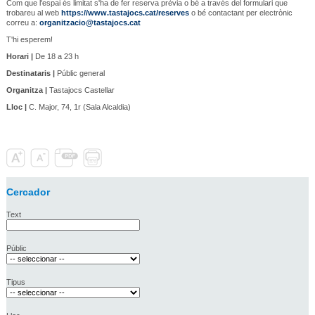
Com que l'espai és limitat s'ha de fer reserva prèvia o bé a través del formulari que
trobareu al web
https://www.tastajocs.cat/reserves
o bé contactant per electrònic
correu a:
organitzacio@tastajocs.cat
T'hi esperem!
Horari |
De 18 a 23 h
Destinataris |
Públic general
Organitza |
Tastajocs Castellar
Lloc |
C. Major, 74, 1r (Sala Alcaldia)
Cercador
Text
Públic
Tipus