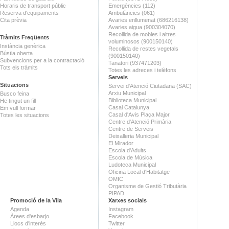
Horaris de transport públic
Emergències (112)
Reserva d'equipaments
Ambulàncies (061)
Cita prèvia
Avaries enllumenat (686216138)
Avaries aigua (900304070)
Recollida de mobles i altres
Tràmits Freqüents
voluminosos (900150140)
Instància genèrica
Recollida de restes vegetals
Bústia oberta
(900150140)
Subvencions per a la contractació
Tanatori (937471203)
Tots els tràmits
Totes les adreces i telèfons
Serveis
Situacions
Servei d'Atenció Ciutadana (SAC)
Arxiu Municipal
Busco feina
Biblioteca Municipal
He tingut un fill
Casal Catalunya
Em vull formar
Casal d'Avis Plaça Major
Totes les situacions
Centre d'Atenció Primària
Centre de Serveis
Deixalleria Municipal
El Mirador
Escola d'Adults
Escola de Música
Ludoteca Municipal
Oficina Local d'Habitatge
OMIC
Organisme de Gestió Tributària
PIPAD
Promoció de la Vila
Xarxes socials
Agenda
Instagram
Àrees d'esbarjo
Facebook
Llocs d'interès
Twitter