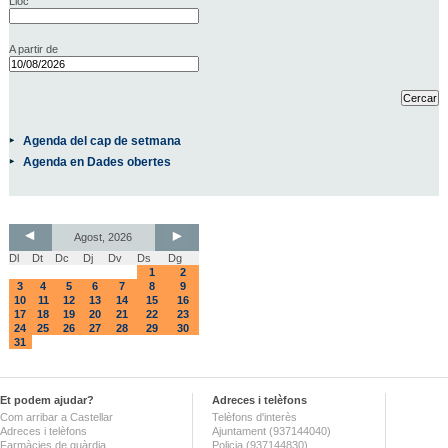
Lloc
A partir de
Agenda del cap de setmana
Agenda en Dades obertes
Agost, 2026
Dl
Dt
Dc
Dj
Dv
Ds
Dg
1
2
3
4
5
6
7
8
9
10
11
12
13
14
15
16
17
18
19
20
21
22
23
24
25
26
27
28
29
30
31
Et podem ajudar?
Adreces i telèfons
Com arribar a Castellar
Telèfons d'interès
Adreces i telèfons
Ajuntament (937144040)
Farmàcies de guàrdia
Policia (937144830)