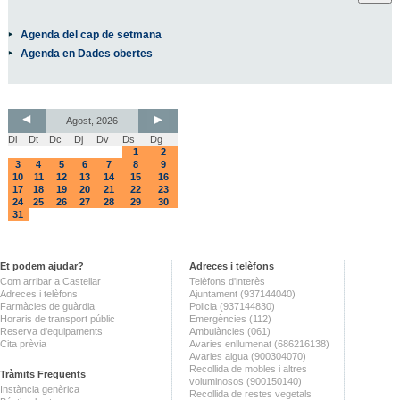
Agenda del cap de setmana
Agenda en Dades obertes
Agost, 2026
Dl
Dt
Dc
Dj
Dv
Ds
Dg
1
2
3
4
5
6
7
8
9
10
11
12
13
14
15
16
17
18
19
20
21
22
23
24
25
26
27
28
29
30
31
Et podem ajudar?
Adreces i telèfons
Com arribar a Castellar
Telèfons d'interès
Adreces i telèfons
Ajuntament (937144040)
Farmàcies de guàrdia
Policia (937144830)
Horaris de transport públic
Emergències (112)
Reserva d'equipaments
Ambulàncies (061)
Cita prèvia
Avaries enllumenat (686216138)
Avaries aigua (900304070)
Recollida de mobles i altres
Tràmits Freqüents
voluminosos (900150140)
Instància genèrica
Recollida de restes vegetals