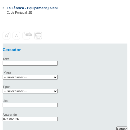
La Fàbrica - Equipament juvenil
C. de Portugal, 2E
Cercador
Text
Públic
Tipus
Lloc
A partir de