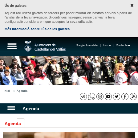
Ús de galetes
Aquest lloc utilitza galetes de tercers per poder millorar els nostres serveis a partir de
l'anàlisi de la teva navegació. Si continues navegant sense canviar la teva
configuració considerarem que acceptes la seva utilització.
Més informació sobre l'ús de les galetes
Google Translate
Inici
Contacte
Inici
Agenda
Agenda
Agenda