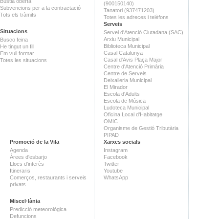
Bústia oberta
(900150140)
Subvencions per a la contractació
Tanatori (937471203)
Tots els tràmits
Totes les adreces i telèfons
Serveis
Situacions
Servei d'Atenció Ciutadana (SAC)
Arxiu Municipal
Busco feina
Biblioteca Municipal
He tingut un fill
Casal Catalunya
Em vull formar
Casal d'Avis Plaça Major
Totes les situacions
Centre d'Atenció Primària
Centre de Serveis
Deixalleria Municipal
El Mirador
Escola d'Adults
Escola de Música
Ludoteca Municipal
Oficina Local d'Habitatge
OMIC
Organisme de Gestió Tributària
PIPAD
Promoció de la Vila
Xarxes socials
Agenda
Instagram
Àrees d'esbarjo
Facebook
Llocs d'interès
Twitter
Itineraris
Youtube
Comerços, restaurants i serveis
WhatsApp
privats
Miscel·lània
Predicció meteorològica
Defuncions