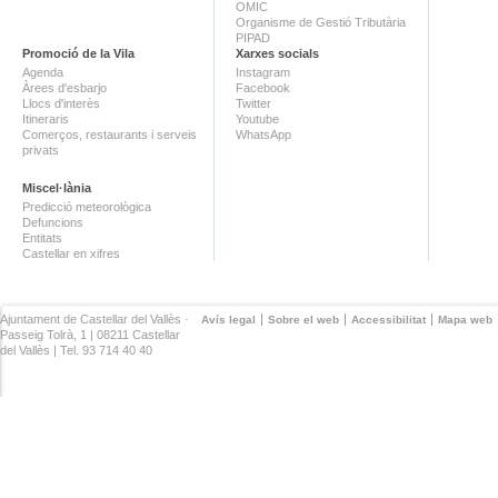
OMIC
Organisme de Gestió Tributària
PIPAD
Promoció de la Vila
Xarxes socials
Agenda
Instagram
Àrees d'esbarjo
Facebook
Llocs d'interès
Twitter
Itineraris
Youtube
Comerços, restaurants i serveis
WhatsApp
privats
Miscel·lània
Predicció meteorològica
Defuncions
Entitats
Castellar en xifres
Ajuntament de Castellar del Vallès ·
Avís legal
Sobre el web
Accessibilitat
Mapa web
Passeig Tolrà, 1 | 08211 Castellar
del Vallès | Tel. 93 714 40 40