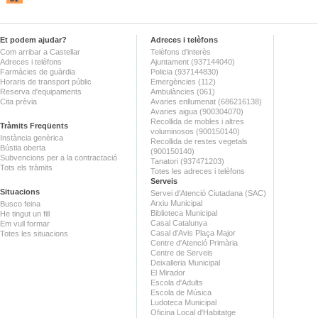
Et podem ajudar?
Adreces i telèfons
Com arribar a Castellar
Telèfons d'interès
Adreces i telèfons
Ajuntament (937144040)
Farmàcies de guàrdia
Policia (937144830)
Horaris de transport públic
Emergències (112)
Reserva d'equipaments
Ambulàncies (061)
Cita prèvia
Avaries enllumenat (686216138)
Avaries aigua (900304070)
Recollida de mobles i altres
Tràmits Freqüents
voluminosos (900150140)
Instància genèrica
Recollida de restes vegetals
Bústia oberta
(900150140)
Subvencions per a la contractació
Tanatori (937471203)
Tots els tràmits
Totes les adreces i telèfons
Serveis
Situacions
Servei d'Atenció Ciutadana (SAC)
Arxiu Municipal
Busco feina
Biblioteca Municipal
He tingut un fill
Casal Catalunya
Em vull formar
Casal d'Avis Plaça Major
Totes les situacions
Centre d'Atenció Primària
Centre de Serveis
Deixalleria Municipal
El Mirador
Escola d'Adults
Escola de Música
Ludoteca Municipal
Oficina Local d'Habitatge