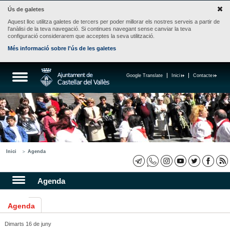
Ús de galetes
Aquest lloc utilitza galetes de tercers per poder millorar els nostres serveis a partir de
l'anàlisi de la teva navegació. Si continues navegant sense canviar la teva
configuració considerarem que acceptes la seva utilització.
Més informació sobre l'ús de les galetes
Google Translate
Inici
Contacte
Inici
Agenda
Agenda
Agenda
Dimarts 16 de juny