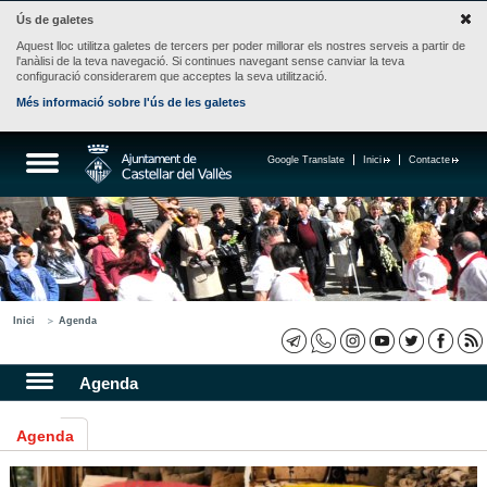
Ús de galetes
Aquest lloc utilitza galetes de tercers per poder millorar els nostres serveis a partir de
l'anàlisi de la teva navegació. Si continues navegant sense canviar la teva
configuració considerarem que acceptes la seva utilització.
Més informació sobre l'ús de les galetes
Google Translate
Inici
Contacte
Inici
Agenda
Agenda
Agenda