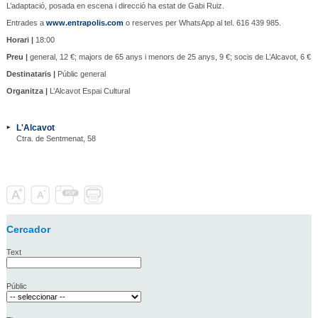
L’adaptació, posada en escena i direcció ha estat de Gabi Ruiz.
Entrades a
www.entrapolis.com
o reserves per WhatsApp al tel. 616 439 985.
Horari |
18:00
Preu |
general, 12 €; majors de 65 anys i menors de 25 anys, 9 €; socis de L’Alcavot, 6 €
Destinataris |
Públic general
Organitza |
L’Alcavot Espai Cultural
L'Alcavot
Ctra. de Sentmenat, 58
Cercador
Text
Públic