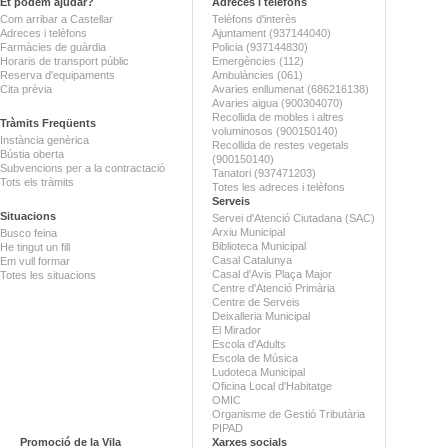
Et podem ajudar?
Adreces i telèfons
Com arribar a Castellar
Telèfons d'interès
Adreces i telèfons
Ajuntament (937144040)
Farmàcies de guàrdia
Policia (937144830)
Horaris de transport públic
Emergències (112)
Reserva d'equipaments
Ambulàncies (061)
Cita prèvia
Avaries enllumenat (686216138)
Avaries aigua (900304070)
Recollida de mobles i altres
Tràmits Freqüents
voluminosos (900150140)
Instància genèrica
Recollida de restes vegetals
Bústia oberta
(900150140)
Subvencions per a la contractació
Tanatori (937471203)
Tots els tràmits
Totes les adreces i telèfons
Serveis
Situacions
Servei d'Atenció Ciutadana (SAC)
Arxiu Municipal
Busco feina
Biblioteca Municipal
He tingut un fill
Casal Catalunya
Em vull formar
Casal d'Avis Plaça Major
Totes les situacions
Centre d'Atenció Primària
Centre de Serveis
Deixalleria Municipal
El Mirador
Escola d'Adults
Escola de Música
Ludoteca Municipal
Oficina Local d'Habitatge
OMIC
Organisme de Gestió Tributària
PIPAD
Promoció de la Vila
Xarxes socials