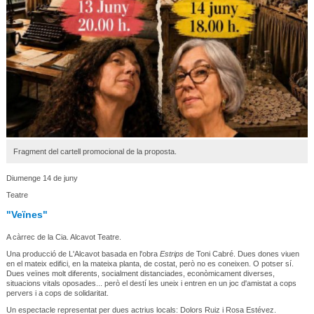
Fragment del cartell promocional de la proposta.
Diumenge 14 de juny
Teatre
"Veïnes"
A càrrec de la Cia. Alcavot Teatre.
Una producció de L'Alcavot basada en l'obra
Estrips
de Toni Cabré. Dues dones viuen
en el mateix edifici, en la mateixa planta, de costat, però no es coneixen. O potser sí.
Dues veïnes molt diferents, socialment distanciades, econòmicament diverses,
situacions vitals oposades... però el destí les uneix i entren en un joc d'amistat a cops
pervers i a cops de solidaritat.
Un espectacle representat per dues actrius locals: Dolors Ruiz i Rosa Estévez.