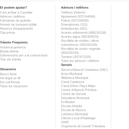
Et podem ajudar?
Adreces i telèfons
Com arribar a Castellar
Telèfons d'interès
Adreces i telèfons
Ajuntament (937144040)
Farmàcies de guàrdia
Policia (937144830)
Horaris de transport públic
Emergències (112)
Reserva d'equipaments
Ambulàncies (061)
Cita prèvia
Avaries enllumenat (686216138)
Avaries aigua (900304070)
Recollida de mobles i altres
Tràmits Freqüents
voluminosos (900150140)
Instància genèrica
Recollida de restes vegetals
Bústia oberta
(900150140)
Subvencions per a la contractació
Tanatori (937471203)
Tots els tràmits
Totes les adreces i telèfons
Serveis
Situacions
Servei d'Atenció Ciutadana (SAC)
Arxiu Municipal
Busco feina
Biblioteca Municipal
He tingut un fill
Casal Catalunya
Em vull formar
Casal d'Avis Plaça Major
Totes les situacions
Centre d'Atenció Primària
Centre de Serveis
Deixalleria Municipal
El Mirador
Escola d'Adults
Escola de Música
Ludoteca Municipal
Oficina Local d'Habitatge
OMIC
Organisme de Gestió Tributària