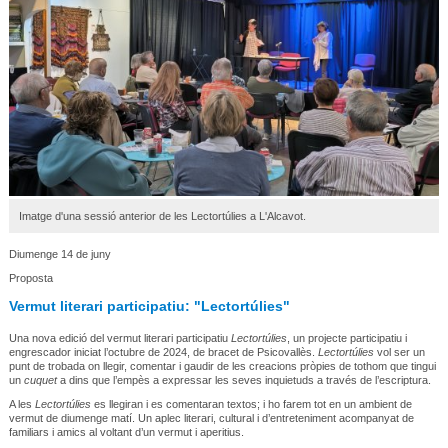
Imatge d'una sessió anterior de les Lectortúlies a L'Alcavot.
Diumenge 14 de juny
Proposta
Vermut literari participatiu: "Lectortúlies"
Una nova edició del vermut literari participatiu
Lectortúlies
, un projecte participatiu i
engrescador iniciat l’octubre de 2024, de bracet de Psicovallès.
Lectortúlies
vol ser un
punt de trobada on llegir, comentar i gaudir de les creacions pròpies de tothom que tingui
un
cuquet
a dins que l’empès a expressar les seves inquietuds a través de l’escriptura.
A les
Lectortúlies
es llegiran i es comentaran textos; i ho farem tot en un ambient de
vermut de diumenge matí. Un aplec literari, cultural i d’entreteniment acompanyat de
familiars i amics al voltant d’un vermut i aperitius.