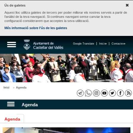
Ús de galetes
Aquest lloc utilitza galetes de tercers per poder millorar els nostres serveis a partir de
l'anàlisi de la teva navegació. Si continues navegant sense canviar la teva
configuració considerarem que acceptes la seva utilització.
Més informació sobre l'ús de les galetes
Google Translate
Inici
Contacte
Inici
Agenda
Agenda
Agenda