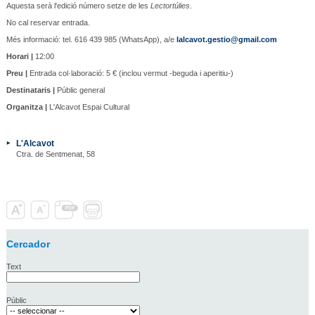
Aquesta serà l'edició número setze de les
Lectortúlies
.
No cal reservar entrada.
Més informació: tel. 616 439 985 (WhatsApp), a/e
lalcavot.gestio@gmail.com
Horari |
12:00
Preu |
Entrada col·laboració: 5 € (inclou vermut -beguda i aperitiu-)
Destinataris |
Públic general
Organitza |
L'Alcavot Espai Cultural
L'Alcavot
Ctra. de Sentmenat, 58
Cercador
Text
Públic