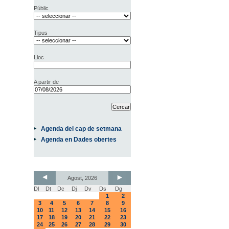
Públic
Tipus
Lloc
A partir de
Agenda del cap de setmana
Agenda en Dades obertes
Agost, 2026
Dl
Dt
Dc
Dj
Dv
Ds
Dg
1
2
3
4
5
6
7
8
9
10
11
12
13
14
15
16
17
18
19
20
21
22
23
24
25
26
27
28
29
30