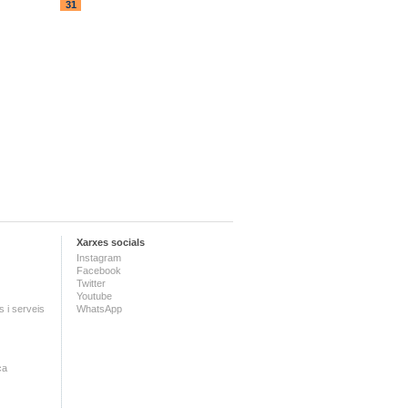
31
Xarxes socials
Instagram
Facebook
Twitter
Youtube
 i serveis
WhatsApp
ca