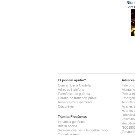
Nits 
Sant 
Et podem ajudar?
Adreces 
Com arribar a Castellar
Telèfons 
Adreces i telèfons
Ajuntame
Farmàcies de guàrdia
Policia 
Horaris de transport públic
Emergènc
Reserva d'equipaments
Ambulànc
Cita prèvia
Avaries 
Avaries 
Recollida
Tràmits Freqüents
volumino
Instància genèrica
Recollid
Bústia oberta
(900150
Subvencions per a la contractació
Tanatori
Tots els tràmits