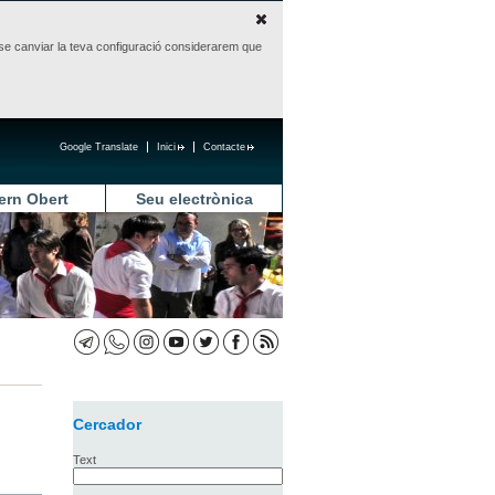
sense canviar la teva configuració considerarem que
Google Translate
Inici
Contacte
ern Obert
Seu electrònica
Cercador
Text