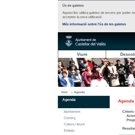
Ús de galetes
Aquest lloc utilitza galetes de tercers per poder m
acceptes la seva utilització.
Més informació sobre l'ús de les galetes
Viure
Descob
Inici
Agenda
Agenda
Agenda
Ajuntament
Criteris
Acte
Comerç
Prog
Cultura i lleure
Resulta
Entitats