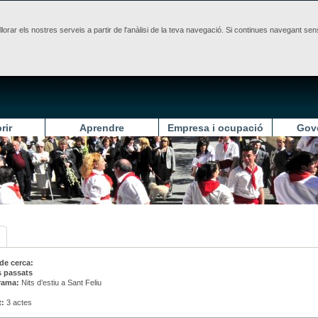
illorar els nostres serveis a partir de l'anàlisi de la teva navegació. Si continues navegant 
rir
Aprendre
Empresa i ocupació
Gov
 de cerca:
s passats
rama:
Nits d’estiu a Sant Feliu
t:
3 actes