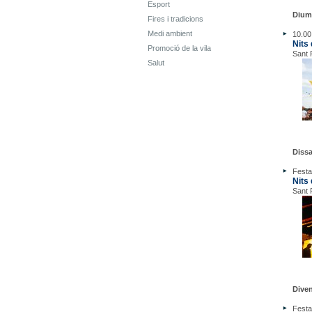
Esport
Diume
Fires i tradicions
Medi ambient
10.00
Nits 
Promoció de la vila
Sant 
Salut
Dissa
Festa
Nits 
Sant 
Diven
Festa