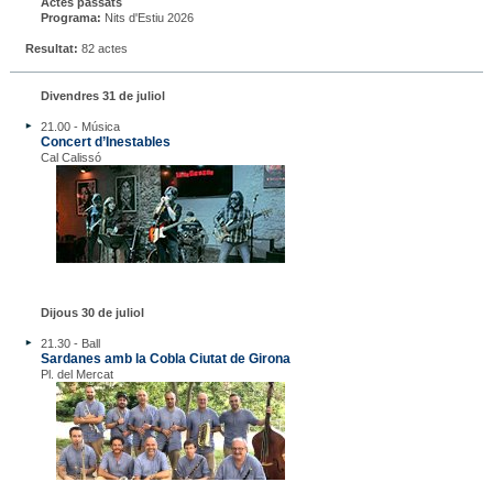
Actes passats
Programa:
Nits d'Estiu 2026
Resultat:
82 actes
Divendres 31 de juliol
21.00 - Música
Concert d’Inestables
Cal Calissó
Dijous 30 de juliol
21.30 - Ball
Sardanes amb la Cobla Ciutat de Girona
Pl. del Mercat