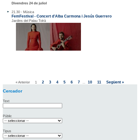
Divendres 24 de juliol
21.30 - Música
FemFestival - Concert d'Alba Carmona i Jesús Guerrero
Jardins del Palau Tolrà
2
3
4
5
6
7
10
11
Següent »
« Anterior
1
...
Cercador
Text
Públic
Tipus