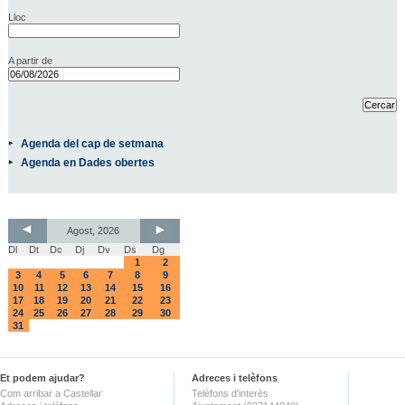
Lloc
A partir de
Agenda del cap de setmana
Agenda en Dades obertes
Agost, 2026
Dl
Dt
Dc
Dj
Dv
Ds
Dg
1
2
3
4
5
6
7
8
9
10
11
12
13
14
15
16
17
18
19
20
21
22
23
24
25
26
27
28
29
30
31
Et podem ajudar?
Adreces i telèfons
Com arribar a Castellar
Telèfons d'interès