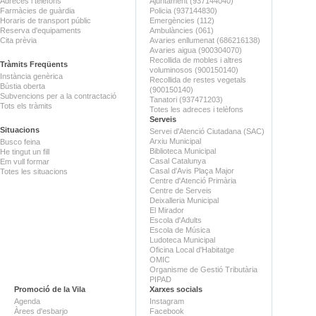
Adreces i telèfons
Ajuntament (937144040)
Farmàcies de guàrdia
Policia (937144830)
Horaris de transport públic
Emergències (112)
Reserva d'equipaments
Ambulàncies (061)
Cita prèvia
Avaries enllumenat (686216138)
Avaries aigua (900304070)
Recollida de mobles i altres
Tràmits Freqüents
voluminosos (900150140)
Instància genèrica
Recollida de restes vegetals
Bústia oberta
(900150140)
Subvencions per a la contractació
Tanatori (937471203)
Tots els tràmits
Totes les adreces i telèfons
Serveis
Situacions
Servei d'Atenció Ciutadana (SAC)
Arxiu Municipal
Busco feina
Biblioteca Municipal
He tingut un fill
Casal Catalunya
Em vull formar
Casal d'Avis Plaça Major
Totes les situacions
Centre d'Atenció Primària
Centre de Serveis
Deixalleria Municipal
El Mirador
Escola d'Adults
Escola de Música
Ludoteca Municipal
Oficina Local d'Habitatge
OMIC
Organisme de Gestió Tributària
PIPAD
Promoció de la Vila
Xarxes socials
Agenda
Instagram
Àrees d'esbarjo
Facebook