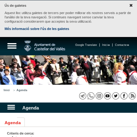
Ús de galetes
Aquest lloc utilitza galetes de tercers per poder millorar els nostres serveis a partir de
l'anàlisi de la teva navegació. Si continues navegant sense canviar la teva
configuració considerarem que acceptes la seva utilització.
Més informació sobre l'ús de les galetes
Google Translate
Inici
Contacte
Inici
Agenda
Agenda
Agenda
Criteris de cerca: