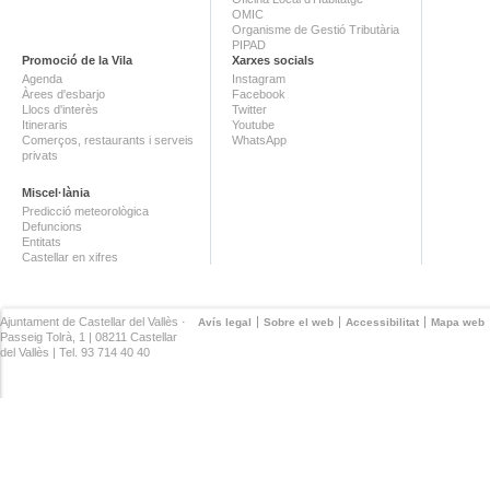
OMIC
Organisme de Gestió Tributària
PIPAD
Promoció de la Vila
Xarxes socials
Agenda
Instagram
Àrees d'esbarjo
Facebook
Llocs d'interès
Twitter
Itineraris
Youtube
Comerços, restaurants i serveis
WhatsApp
privats
Miscel·lània
Predicció meteorològica
Defuncions
Entitats
Castellar en xifres
Ajuntament de Castellar del Vallès ·
Avís legal
Sobre el web
Accessibilitat
Mapa web
Passeig Tolrà, 1 | 08211 Castellar
del Vallès | Tel. 93 714 40 40