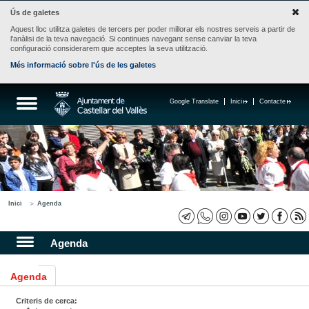
Ús de galetes
Aquest lloc utilitza galetes de tercers per poder millorar els nostres serveis a partir de
l'anàlisi de la teva navegació. Si continues navegant sense canviar la teva
configuració considerarem que acceptes la seva utilització.
Més informació sobre l'ús de les galetes
Google Translate
Inici
Contacte
Inici
Agenda
Agenda
Agenda
Criteris de cerca: