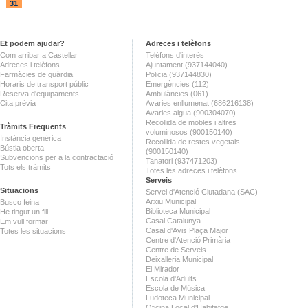
31
Et podem ajudar?
Adreces i telèfons
Com arribar a Castellar
Telèfons d'interès
Adreces i telèfons
Ajuntament (937144040)
Farmàcies de guàrdia
Policia (937144830)
Horaris de transport públic
Emergències (112)
Reserva d'equipaments
Ambulàncies (061)
Cita prèvia
Avaries enllumenat (686216138)
Avaries aigua (900304070)
Recollida de mobles i altres
Tràmits Freqüents
voluminosos (900150140)
Instància genèrica
Recollida de restes vegetals
Bústia oberta
(900150140)
Subvencions per a la contractació
Tanatori (937471203)
Tots els tràmits
Totes les adreces i telèfons
Serveis
Situacions
Servei d'Atenció Ciutadana (SAC)
Arxiu Municipal
Busco feina
Biblioteca Municipal
He tingut un fill
Casal Catalunya
Em vull formar
Casal d'Avis Plaça Major
Totes les situacions
Centre d'Atenció Primària
Centre de Serveis
Deixalleria Municipal
El Mirador
Escola d'Adults
Escola de Música
Ludoteca Municipal
Oficina Local d'Habitatge