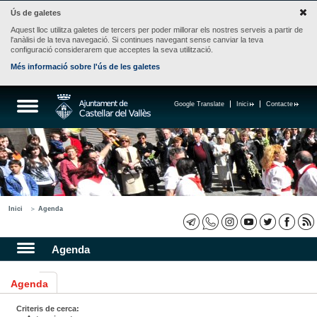
Ús de galetes
Aquest lloc utilitza galetes de tercers per poder millorar els nostres serveis a partir de
l'anàlisi de la teva navegació. Si continues navegant sense canviar la teva
configuració considerarem que acceptes la seva utilització.
Més informació sobre l'ús de les galetes
Google Translate
Inici
Contacte
Inici
Agenda
Agenda
Agenda
Criteris de cerca: