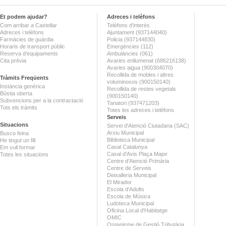
Et podem ajudar?
Adreces i telèfons
Com arribar a Castellar
Telèfons d'interès
Adreces i telèfons
Ajuntament (937144040)
Farmàcies de guàrdia
Policia (937144830)
Horaris de transport públic
Emergències (112)
Reserva d'equipaments
Ambulàncies (061)
Cita prèvia
Avaries enllumenat (686216138)
Avaries aigua (900304070)
Recollida de mobles i altres
Tràmits Freqüents
voluminosos (900150140)
Instància genèrica
Recollida de restes vegetals
Bústia oberta
(900150140)
Subvencions per a la contractació
Tanatori (937471203)
Tots els tràmits
Totes les adreces i telèfons
Serveis
Situacions
Servei d'Atenció Ciutadana (SAC)
Arxiu Municipal
Busco feina
Biblioteca Municipal
He tingut un fill
Casal Catalunya
Em vull formar
Casal d'Avis Plaça Major
Totes les situacions
Centre d'Atenció Primària
Centre de Serveis
Deixalleria Municipal
El Mirador
Escola d'Adults
Escola de Música
Ludoteca Municipal
Oficina Local d'Habitatge
OMIC
Organisme de Gestió Tributària