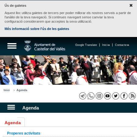
Ús de galetes
Aquest lloc utilitza galetes de tercers per poder millorar els nostres serveis a partir de
l'anàlisi de la teva navegació. Si continues navegant sense canviar la teva
configuració considerarem que acceptes la seva utilització.
Més informació sobre l'ús de les galetes
Google Translate
Inici
Contacte
Inici
Agenda
Agenda
Agenda
Properes activitats