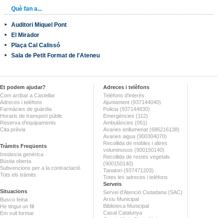
Què fan a...
Auditori Miquel Pont
El Mirador
Plaça Cal Calissó
Sala de Petit Format de l'Ateneu
Et podem ajudar?
Adreces i telèfons
Com arribar a Castellar
Telèfons d'interès
Adreces i telèfons
Ajuntament (937144040)
Farmàcies de guàrdia
Policia (937144830)
Horaris de transport públic
Emergències (112)
Reserva d'equipaments
Ambulàncies (061)
Cita prèvia
Avaries enllumenat (686216138)
Avaries aigua (900304070)
Recollida de mobles i altres
Tràmits Freqüents
voluminosos (900150140)
Instància genèrica
Recollida de restes vegetals
Bústia oberta
(900150140)
Subvencions per a la contractació
Tanatori (937471203)
Tots els tràmits
Totes les adreces i telèfons
Serveis
Situacions
Servei d'Atenció Ciutadana (SAC)
Arxiu Municipal
Busco feina
Biblioteca Municipal
He tingut un fill
Casal Catalunya
Em vull formar