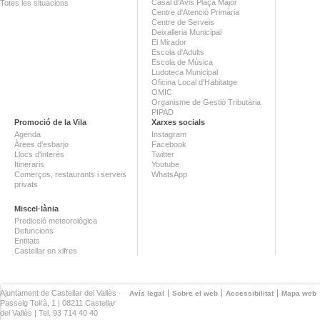
Casal d'Avis Plaça Major
Totes les situacions
Centre d'Atenció Primària
Centre de Serveis
Deixalleria Municipal
El Mirador
Escola d'Adults
Escola de Música
Ludoteca Municipal
Oficina Local d'Habitatge
OMIC
Organisme de Gestió Tributària
PIPAD
Promoció de la Vila
Xarxes socials
Agenda
Instagram
Àrees d'esbarjo
Facebook
Llocs d'interès
Twitter
Itineraris
Youtube
Comerços, restaurants i serveis
WhatsApp
privats
Miscel·lània
Predicció meteorològica
Defuncions
Entitats
Castellar en xifres
Ajuntament de Castellar del Vallès ·
Avís legal
Sobre el web
Accessibilitat
Mapa web
Passeig Tolrà, 1 | 08211 Castellar
del Vallès | Tel. 93 714 40 40