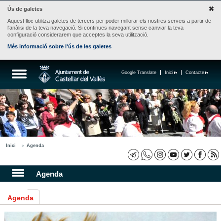
Ús de galetes
Aquest lloc utilitza galetes de tercers per poder millorar els nostres serveis a partir de
l'anàlisi de la teva navegació. Si continues navegant sense canviar la teva
configuració considerarem que acceptes la seva utilització.
Més informació sobre l'ús de les galetes
Google Translate
Inici
Contacte
Inici
Agenda
Agenda
Agenda