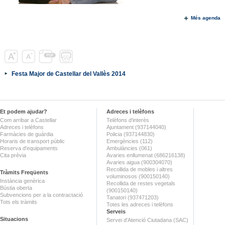
Més agenda
Festa Major de Castellar del Vallès 2014
Et podem ajudar?
Adreces i telèfons
Com arribar a Castellar
Telèfons d'interès
Adreces i telèfons
Ajuntament (937144040)
Farmàcies de guàrdia
Policia (937144830)
Horaris de transport públic
Emergències (112)
Reserva d'equipaments
Ambulàncies (061)
Cita prèvia
Avaries enllumenat (686216138)
Avaries aigua (900304070)
Recollida de mobles i altres
Tràmits Freqüents
voluminosos (900150140)
Instància genèrica
Recollida de restes vegetals
Bústia oberta
(900150140)
Subvencions per a la contractació
Tanatori (937471203)
Tots els tràmits
Totes les adreces i telèfons
Serveis
Situacions
Servei d'Atenció Ciutadana (SAC)