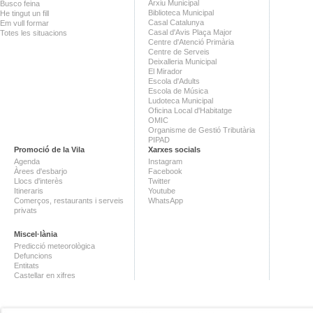
Arxiu Municipal
Busco feina
Biblioteca Municipal
He tingut un fill
Casal Catalunya
Em vull formar
Casal d'Avis Plaça Major
Totes les situacions
Centre d'Atenció Primària
Centre de Serveis
Deixalleria Municipal
El Mirador
Escola d'Adults
Escola de Música
Ludoteca Municipal
Oficina Local d'Habitatge
OMIC
Organisme de Gestió Tributària
PIPAD
Promoció de la Vila
Xarxes socials
Agenda
Instagram
Àrees d'esbarjo
Facebook
Llocs d'interès
Twitter
Itineraris
Youtube
Comerços, restaurants i serveis
WhatsApp
privats
Miscel·lània
Predicció meteorològica
Defuncions
Entitats
Castellar en xifres