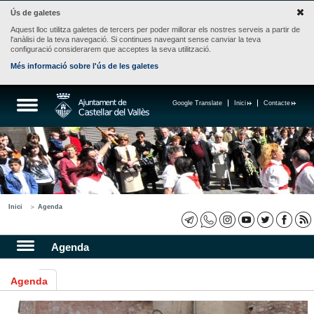
Ús de galetes
Aquest lloc utilitza galetes de tercers per poder millorar els nostres serveis a partir de
l'anàlisi de la teva navegació. Si continues navegant sense canviar la teva
configuració considerarem que acceptes la seva utilització.
Més informació sobre l'ús de les galetes
Google Translate
Inici
Contacte
Inici
Agenda
Agenda
Agenda