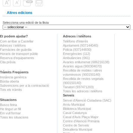
Altres edicions
Selecciona una edició de la llista
Et podem ajudar?
Adreces i telèfons
Com arribar a Castellar
Telèfons d'interès
Adreces i telèfons
Ajuntament (937144040)
Farmàcies de guàrdia
Policia (937144830)
Horaris de transport públic
Emergències (112)
Reserva d'equipaments
Ambulàncies (061)
Cita prèvia
Avaries enllumenat (686216138)
Avaries aigua (900304070)
Recollida de mobles i altres
Tràmits Freqüents
voluminosos (900150140)
Instància genèrica
Recollida de restes vegetals
Bústia oberta
(900150140)
Subvencions per a la contractació
Tanatori (937471203)
Tots els tràmits
Totes les adreces i telèfons
Serveis
Situacions
Servei d'Atenció Ciutadana (SAC)
Arxiu Municipal
Busco feina
Biblioteca Municipal
He tingut un fill
Casal Catalunya
Em vull formar
Casal d'Avis Plaça Major
Totes les situacions
Centre d'Atenció Primària
Centre de Serveis
Deixalleria Municipal