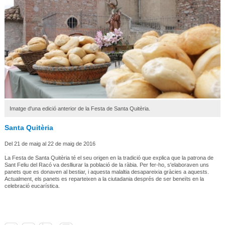
Imatge d'una edició anterior de la Festa de Santa Quitèria.
Santa Quitèria
Del 21 de maig al 22 de maig de 2016
La Festa de Santa Quitèria té el seu origen en la tradició que explica que la patrona de
Sant Feliu del Racó va deslliurar la població de la ràbia. Per fer-ho, s'elaboraven uns
panets que es donaven al bestiar, i aquesta malaltia desapareixia gràcies a aquests.
Actualment, els panets es reparteixen a la ciutadania després de ser beneïts en la
celebració eucarística.