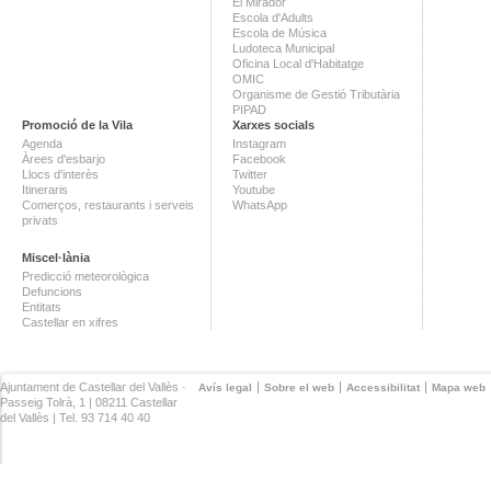
El Mirador
Escola d'Adults
Escola de Música
Ludoteca Municipal
Oficina Local d'Habitatge
OMIC
Organisme de Gestió Tributària
PIPAD
Promoció de la Vila
Xarxes socials
Agenda
Instagram
Àrees d'esbarjo
Facebook
Llocs d'interès
Twitter
Itineraris
Youtube
Comerços, restaurants i serveis
WhatsApp
privats
Miscel·lània
Predicció meteorològica
Defuncions
Entitats
Castellar en xifres
Ajuntament de Castellar del Vallès ·
Avís legal
Sobre el web
Accessibilitat
Mapa web
Passeig Tolrà, 1 | 08211 Castellar
del Vallès | Tel. 93 714 40 40